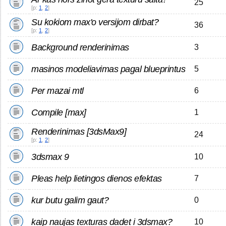
25
[p:
1
,
2
]
Su kokiom max'o versijom dirbat?
36
[p:
1
,
2
]
Background renderinimas
3
masinos modeliavimas pagal blueprintus
5
Per mazai mtl
6
Compile [max]
1
Renderinimas [3dsMax9]
24
[p:
1
,
2
]
3dsmax 9
10
Pleas help lietingos dienos efektas
7
kur butu galim gaut?
0
kaip naujas texturas dadet i 3dsmax?
10