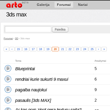
Galerija
Forumai
Nariai
3ds max
Paieška
Forumai
›
3D
›
3ds max
«
‹
15
16
17
18
19
20
21
22
23
24
25
›
»
Tema
Atsakymai
Blueprintai
5
rendriai kurie sukurti 9 maxui
6
pagalba naujokui
9
pasaulis [3ds MAX]
2
Ar kas nors zinot gera texturu saita?