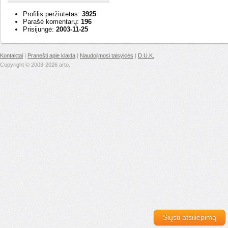
Profilis peržiūtėtas:
3925
Parašė komentarų:
196
Prisijungė:
2003-11-25
Kontaktai
|
Pranešti apie klaidą
|
Naudojimosi taisyklės
|
D.U.K.
Copyright © 2003-2026 arto.
Siųsti atsiliepimą