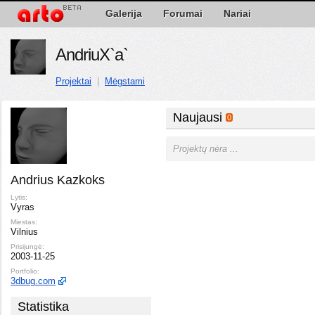
Galerija
Forumai
Nariai
AndriuX`a`
Projektai
|
Mėgstami
Naujausi
0
Projektų nėra ...
Andrius Kazkoks
Lytis:
Vyras
Miestas:
Vilnius
Prisijungė:
2003-11-25
Portfolio:
3dbug.com
Statistika