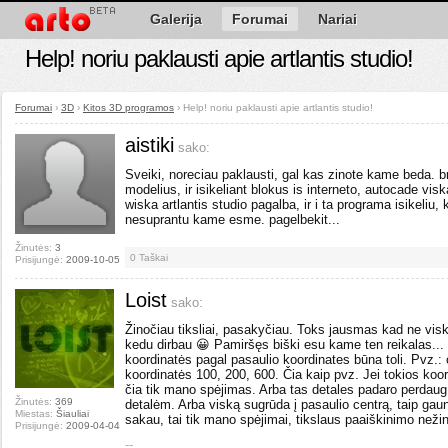
Galerija
Forumai
Nariai
Help! noriu paklausti apie artlantis studio!
Forumai
›
3D
›
Kitos 3D programos
›
Help! noriu paklausti apie artlantis studio!
aistiki
sako:
Sveiki, noreciau paklausti, gal kas zinote kame beda.
modelius, ir isikeliant blokus is interneto, autocade visk
wiska artlantis studio pagalba, ir i ta programa isikeliu, 
nesuprantu kame esme. pagelbekit...
Žinutės:
3
0
Taškai
Prisijungė:
2009-10-05
Loist
sako:
Žinočiau tiksliai, pasakyčiau. Toks jausmas kad ne visk
kedu dirbau 😀 Pamiršęs biški esu kame ten reikalas... G
koordinatės pagal pasaulio koordinates būna toli. Pvz.: c
koordinatės 100, 200, 600. Čia kaip pvz. Jei tokios koord
čia tik mano spėjimas. Arba tas detales padaro perdau
Žinutės:
369
detalėm. Arba viską sugrūda į pasaulio centrą, taip gaun
Miestas:
Šiauliai
sakau, tai tik mano spėjimai, tikslaus paaiškinimo neži
Prisijungė:
2009-04-04
--