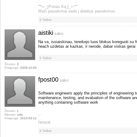
'''*=-_[Ponas Ką.]_=-*'''
Maži pasiekimai veda į didelius pasiekimus.
0
Taškai
aistiki
sako:
Na va, issiaiskinau, tereikejo tuos blokus koreguoti su
heach uzdetas ar kazkas, ir nerode, dabar viskas gerai
0
Taškai
Žinutės:
3
Prisijungė:
2009-10-05
fpost00
sako:
Software engineers apply the principles of engineering 
maintenance, testing, and evaluation of the software 
anything containing software work
Žinutės:
1
--
Miestas:
oslo
Prisijungė:
2015-03-12
farasat
0
Taškai