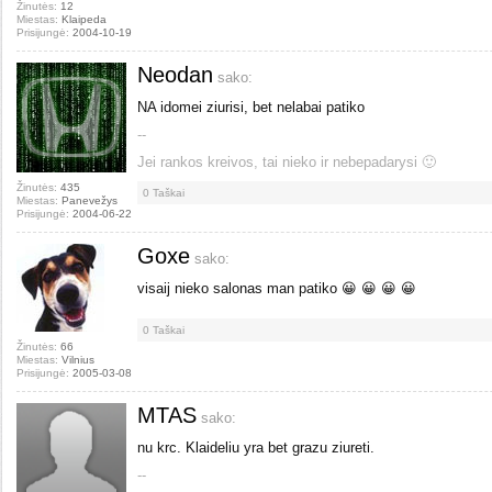
Žinutės:
12
Miestas:
Klaipeda
Prisijungė:
2004-10-19
Neodan
sako:
NA idomei ziurisi, bet nelabai patiko
--
Jei rankos kreivos, tai nieko ir nebepadarysi 🙂
Žinutės:
435
0
Taškai
Miestas:
Panevežys
Prisijungė:
2004-06-22
Goxe
sako:
visaij nieko salonas man patiko 😀 😀 😀 😀
0
Taškai
Žinutės:
66
Miestas:
Vilnius
Prisijungė:
2005-03-08
MTAS
sako:
nu krc. Klaideliu yra bet grazu ziureti.
--