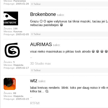
Miestas:
Panevežys
Prisijungė:
2005-01-26
0
Taškai
Brokenbone
sako:
Grazu 🙂 O apie valytuvus tai tikrai mazoki, taciau jei L
nebuciau pastebejes 😁
Žinutės:
196
Miestas:
Kaunas
0
Taškai
Prisijungė:
2005-02-05
AURIMAS
sako:
visai nieko masiniukas:o piktas tosk atrodo 😀 😁 😀 
--
Žinutės:
5
3D Studio max
Miestas:
Klaipėda
Prisijungė:
2005-02-17
0
Taškai
wtz
sako:
labai kreivas renderis :blink: toks per daug noiso ir nlb 
kitka tai... 🤔
Žinutės:
89
Miestas:
Klaipėda
--
Prisijungė:
2005-03-15
RTFM!