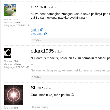
nezinau
sako:
nu va bent pamegina zmogus kazka savo prilibdyt prie 
vat i visai neblogai pavyko sveikintina =]
Žinutės:
103
Miestas:
Vilnius
--
Prisijungė:
2004-11-28
gadi.lt
biocoin.lt
0
Taškai
edarx1985
sako:
Nu idomus modelis, noreciau tik su normaliu renderiu p
Žinutės:
270
--
Miestas:
Vilnius
Prisijungė:
2005-01-05
Ne kuriniu daugiau gyvenime, bet kuriniams daugiau gy
0
Taškai
Shine
sako:
Grazi masinike, man patiko 🙂
--
Dazau dangu
Žinutės:
249