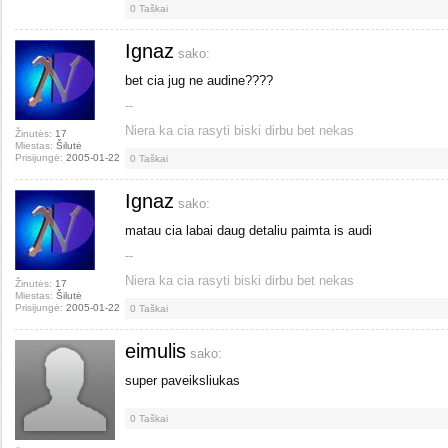
0
Taškai
Ignaz
sako:
bet cia jug ne audine????
--
Niera ka cia rasyti biski dirbu bet nekas
Žinutės:
17
Miestas:
Šilutė
Prisijungė:
2005-01-22
0
Taškai
Ignaz
sako:
matau cia labai daug detaliu paimta is audi
--
Niera ka cia rasyti biski dirbu bet nekas
Žinutės:
17
Miestas:
Šilutė
Prisijungė:
2005-01-22
0
Taškai
eimulis
sako:
super paveiksliukas
0
Taškai