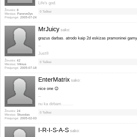
Life's god.
Žinutės:
8
0
Taškai
Miestas:
Panevežys
Prisijungė:
2005-07-24
MrJuicy
sako:
grazus darbas. atrodo kaip 2d eskizas pramoninei gamy
--
Just®
Žinutės:
42
0
Taškai
Miestas:
Vilnius
Prisijungė:
2005-07-18
EnterMatrix
sako:
nice one 😉
--
nu ka dirbam..........
Žinutės:
24
0
Taškai
Miestas:
Skuodas
Prisijungė:
2005-02-03
I-R-I-S-A-S
sako: