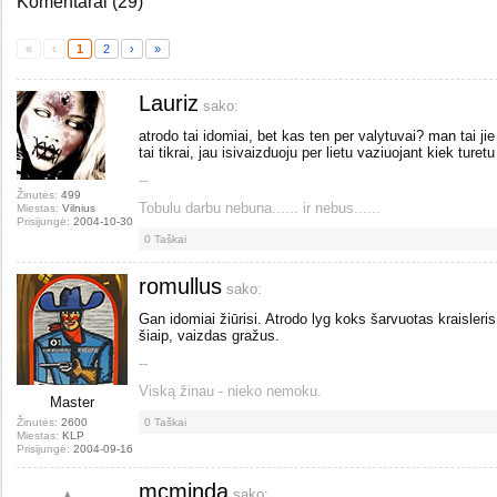
Komentarai
(
29
)
«
‹
1
2
›
»
Lauriz
sako:
atrodo tai idomiai, bet kas ten per valytuvai? man tai jie 
tai tikrai, jau isivaizduoju per lietu vaziuojant kiek turet
--
Žinutės:
499
Tobulu darbu nebuna...... ir nebus......
Miestas:
Vilnius
Prisijungė:
2004-10-30
0
Taškai
romullus
sako:
Gan idomiai žiūrisi. Atrodo lyg koks šarvuotas kraisleris
šiaip, vaizdas gražus.
--
Viską žinau - nieko nemoku.
Master
Žinutės:
2600
0
Taškai
Miestas:
KLP
Prisijungė:
2004-09-16
mcminda
sako: