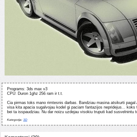
Programs: 3ds max v3
CPU: Duron 1ghz 256 ram ir t.t.
Cia pirmas toks mano rimtesnis darbas. Bandziau masina atsikurti pagal A
visa kita apacia sugalvojau kodel gi paciam fantazijos nepridejus... koks 
bei ta isspaudziau. Nu dar noizu uzdejau visokiu truputi kad susvelnintu to
Kategorija:
3D