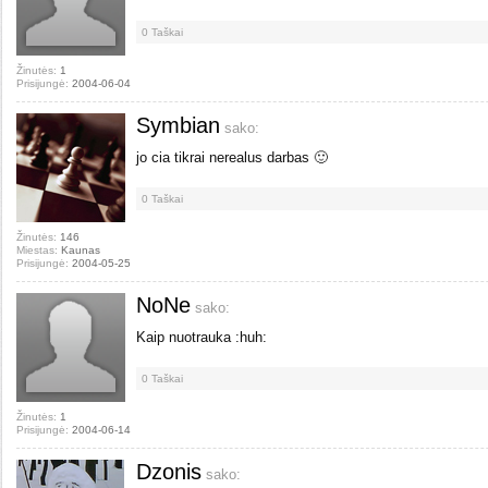
0
Taškai
Žinutės:
1
Prisijungė:
2004-06-04
Symbian
sako:
jo cia tikrai nerealus darbas 🙂
0
Taškai
Žinutės:
146
Miestas:
Kaunas
Prisijungė:
2004-05-25
NoNe
sako:
Kaip nuotrauka :huh:
0
Taškai
Žinutės:
1
Prisijungė:
2004-06-14
Dzonis
sako: