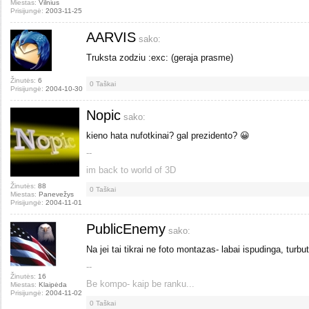
Miestas:
Vilnius
Prisijungė:
2003-11-25
AARVIS
sako:
Truksta zodziu :exc: (geraja prasme)
Žinutės:
6
0
Taškai
Prisijungė:
2004-10-30
Nopic
sako:
kieno hata nufotkinai? gal prezidento? 😀
--
im back to world of 3D
Žinutės:
88
0
Taškai
Miestas:
Panevežys
Prisijungė:
2004-11-01
PublicEnemy
sako:
Na jei tai tikrai ne foto montazas- labai ispudinga, turbut
--
Žinutės:
16
Be kompo- kaip be ranku...
Miestas:
Klaipėda
Prisijungė:
2004-11-02
0
Taškai