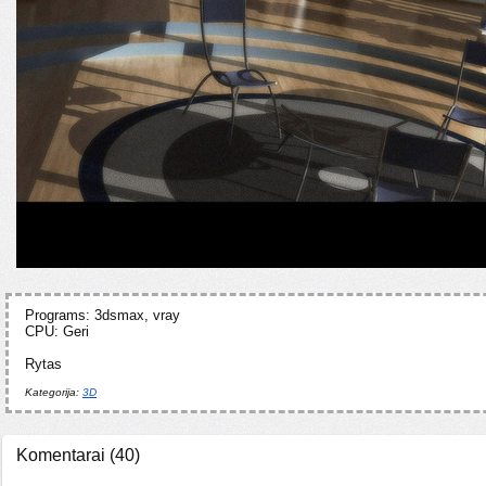
Programs: 3dsmax, vray
CPU: Geri
Rytas
Kategorija:
3D
Komentarai
(
40
)