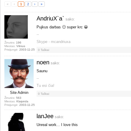
«
‹
1
2
›
»
AndriuX`a`
sako:
Pujkus darbas 🙂 super krc 😀
--
Skype - mcandriuxa
Žinutės:
196
Miestas:
Vilnius
Prisijungė:
2003-11-25
0
Taškai
noen
sako:
Saunu
--
Tu esi čia!
Site Admin
0
Taškai
Žinutės:
563
Miestas:
Klaipėda
Prisijungė:
2003-11-25
lanJee
sako:
Unreal work... I love this