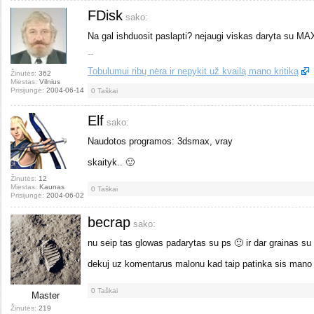
FDisk
sako:
Na gal ishduosit paslapti? nejaugi viskas daryta su MA
--
Tobulumui ribų nėra ir nepykit už kvailą mano kritiką
Žinutės:
362
Miestas:
Vilnius
Prisijungė:
2004-06-14
0
Taškai
Elf
sako:
Naudotos programos: 3dsmax, vray
skaityk.. 🙂
Žinutės:
12
Miestas:
Kaunas
0
Taškai
Prisijungė:
2004-06-02
becrap
sako:
nu seip tas glowas padarytas su ps 🙂 ir dar grainas su
dekuj uz komentarus malonu kad taip patinka sis mano 
0
Taškai
Master
Žinutės:
219