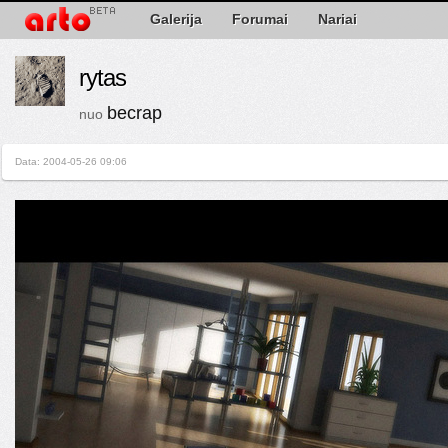
Galerija
Forumai
Nariai
rytas
becrap
nuo
Data: 2004-05-26 09:06