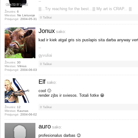
--
|||...Try reaching for the best...||| My art is CRAP... |||
Žinutės:
6
Miestas:
Ne Lietuvoje
0
Taškai
Prisijungė:
2004-05-31
Jonux
sako:
kad ir kiek atgal gris sis puslapis sita darba anyway ver
--
gyvuliai
Žinutės:
30
0
Taškai
Miestas:
Vilnius
Prisijungė:
2004-06-03
Elf
sako:
cool 🙂
render zjbs ir sviesos. Totali fotke 😁
Žinutės:
12
0
Taškai
Miestas:
Kaunas
Prisijungė:
2004-06-02
auro
sako:
profesionalus darbas 😉