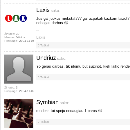
Laxis
sako:
Jus gal juokus mekstat??? gal uzpakali kazkam laizot???
nebogas darbas 🙂
--
Žinutės:
30
Laxis
Miestas:
Vilnius
Prisijungė:
2004-11-06
0
Taškai
Undriuz
sako:
Yo geras darbas, tik idomu but suzinot, kiek laiko rende
0
Taškai
Žinutės:
3
Prisijungė:
2004-11-09
Symbian
sako:
renderis tai speju nedaugiau 1 paros 🙂
0
Taškai