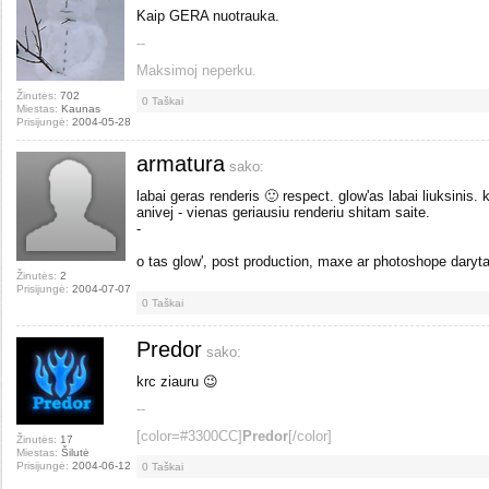
Kaip GERA nuotrauka.
--
Maksimoj neperku.
Žinutės:
702
0
Taškai
Miestas:
Kaunas
Prisijungė:
2004-05-28
armatura
sako:
labai geras renderis 🙂 respect. glow'as labai liuksinis. 
anivej - vienas geriausiu renderiu shitam saite.
-
o tas glow', post production, maxe ar photoshope daryt
Žinutės:
2
Prisijungė:
2004-07-07
0
Taškai
Predor
sako:
krc ziauru 😉
--
[color=#3300CC]
Predor
[/color]
Žinutės:
17
Miestas:
Šilutė
Prisijungė:
2004-06-12
0
Taškai