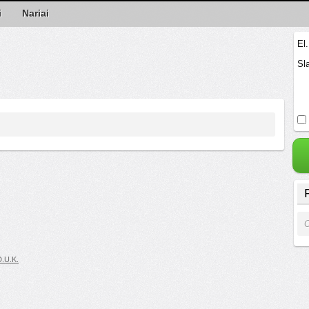
i
Nariai
El
Sl
O
D.U.K.