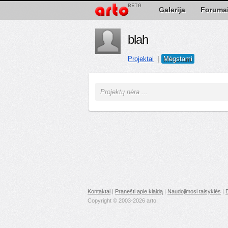
Galerija
Foruma
blah
Projektai
|
Mėgstami
Projektų nėra ...
Kontaktai
|
Pranešti apie klaidą
|
Naudojimosi taisyklės
|
Copyright © 2003-2026 arto.