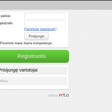
. paštas
aptažodis
Pamiršote slaptažodį?
Prisijungti
Prisiminti mane šiame kompiuteryje
Registruotis
Prisijungę vartotojai
ffline
Sukūrė: