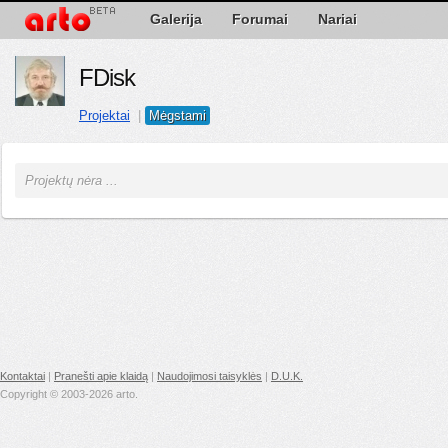
Galerija
Forumai
Nariai
FDisk
Projektai
|
Mėgstami
Projektų nėra ...
Kontaktai
|
Pranešti apie klaidą
|
Naudojimosi taisyklės
|
D.U.K.
Copyright © 2003-2026 arto.