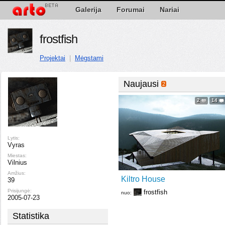
Galerija
Forumai
Nariai
frostfish
Projektai
|
Mėgstami
Naujausi
2
2
14
Lytis:
Vyras
Miestas:
Vilnius
Amžius:
Kiltro House
39
Prisijungė:
frostfish
nuo:
2005-07-23
Statistika