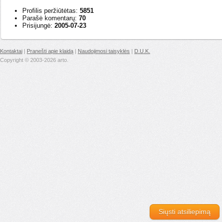
Profilis peržiūtėtas:
5851
Parašė komentarų:
70
Prisijungė:
2005-07-23
Kontaktai
|
Pranešti apie klaidą
|
Naudojimosi taisyklės
|
D.U.K.
Copyright © 2003-2026 arto.
Siųsti atsiliepimą