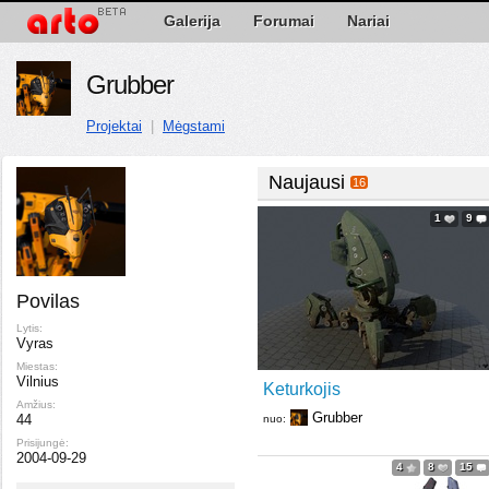
Galerija
Forumai
Nariai
Grubber
Projektai
|
Mėgstami
Naujausi
16
1
9
Povilas
Lytis:
Vyras
Miestas:
Vilnius
Keturkojis
Amžius:
Grubber
44
nuo:
Prisijungė:
2004-09-29
4
8
15