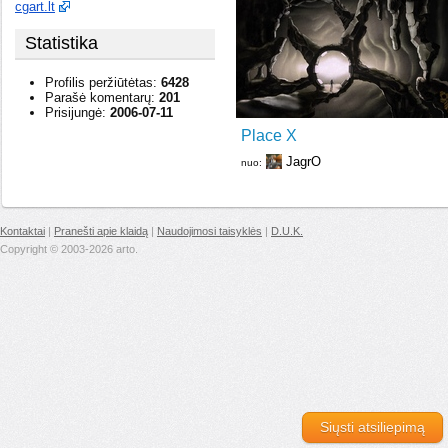
cgart.lt
Statistika
Profilis peržiūtėtas:
6428
Parašė komentarų:
201
Prisijungė:
2006-07-11
Place X
JagrO
nuo:
Kontaktai
|
Pranešti apie klaidą
|
Naudojimosi taisyklės
|
D.U.K.
Copyright © 2003-2026 arto.
Siųsti atsiliepimą