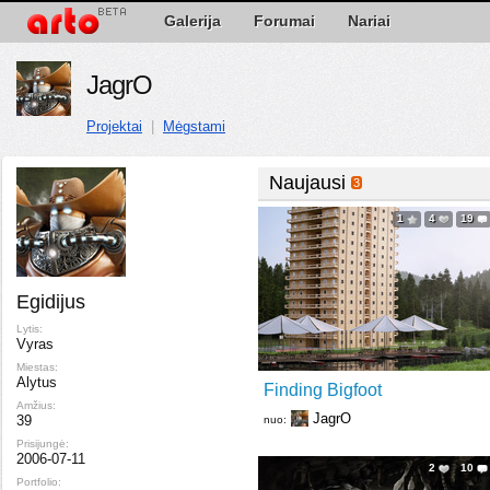
Galerija
Forumai
Nariai
JagrO
Projektai
|
Mėgstami
Naujausi
3
1
4
19
Egidijus
Lytis:
Vyras
Miestas:
Alytus
Finding Bigfoot
Amžius:
JagrO
39
nuo:
Prisijungė:
2006-07-11
2
10
Portfolio: