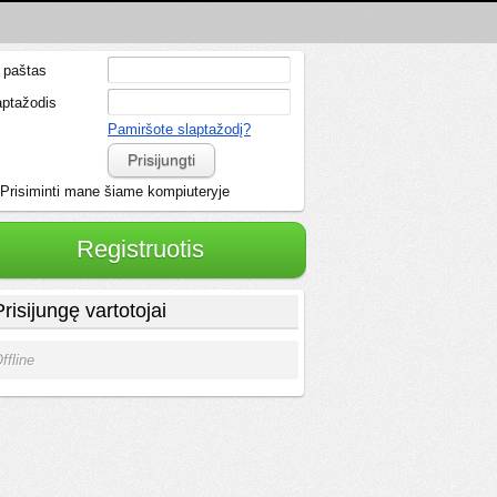
. paštas
aptažodis
Pamiršote slaptažodį?
Prisijungti
Prisiminti mane šiame kompiuteryje
Registruotis
Prisijungę vartotojai
ffline