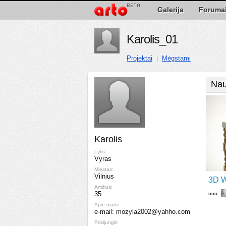
Galerija
Foruma
Karolis_01
Projektai
|
Mėgstami
Nau
Karolis
Lytis:
Vyras
Miestas:
Vilnius
3D W
Amžius:
35
nuo:
Apie mane:
e-mail: mozyla2002@yahho.com
Prisijungė: