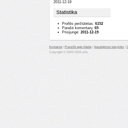
2011-12-19
Statistika
Profilis peržiūtėtas:
6152
Parašė komentarų:
65
Prisijungė:
2011-12-19
Kontaktai
|
Pranešti apie klaidą
|
Naudojimosi taisyklės
|
Copyright © 2003-2026 arto.