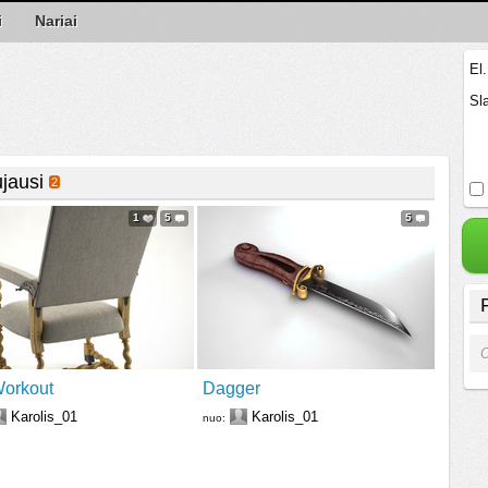
i
Nariai
El
Sl
jausi
2
1
5
5
O
orkout
Dagger
Karolis_01
Karolis_01
nuo: