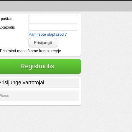
. paštas
aptažodis
Pamiršote slaptažodį?
Prisijungti
Prisiminti mane šiame kompiuteryje
Registruotis
Prisijungę vartotojai
ffline