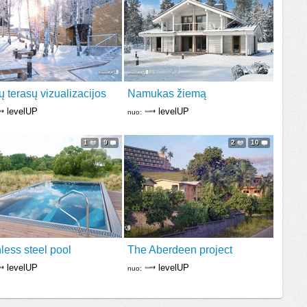
ų terasų vizualizacijos
Namukas žiemą
levelUP
levelUP
nuo:
1
9
2
10
less steel pool
The Aberdeen project
levelUP
levelUP
nuo: