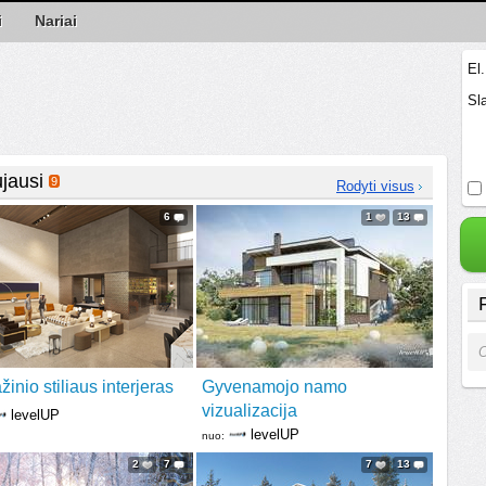
i
Nariai
El
Sl
jausi
9
Rodyti visus
6
1
13
O
žinio stiliaus interjeras
Gyvenamojo namo
vizualizacija
levelUP
levelUP
nuo:
2
7
7
13