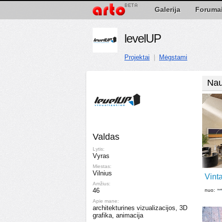
Galerija
Foruma
levelUP
Projektai
|
Mėgstami
Nau
Valdas
Lytis:
Vyras
Miestas:
Vilnius
Vinta
Amžius:
46
nuo:
Apie mane:
architekturines vizualizacijos, 3D
grafika, animacija