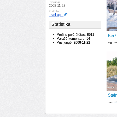
Prisijungė:
2008-11-22
Portfolio:
level-up.lt
Statistika
Profilis peržiūtėtas:
6519
Berž
Parašė komentarų:
54
Prisijungė:
2008-11-22
nuo:
Stain
nuo: