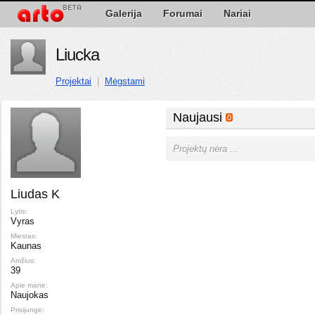
Galerija
Forumai
Nariai
Liucka
Projektai
|
Mėgstami
Naujausi
0
Projektų nėra ...
Liudas K
Lytis:
Vyras
Miestas:
Kaunas
Amžius:
39
Apie mane:
Naujokas
Prisijungė: