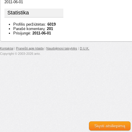
2011-06-01
Statistika
Profilis peržiūtėtas:
6019
Parašė komentarų:
201
Prisijungė:
2011-06-01
Kontaktai
|
Pranešti apie klaidą
|
Naudojimosi taisyklės
|
D.U.K.
Copyright © 2003-2026 arto.
Siųsti atsiliepimą