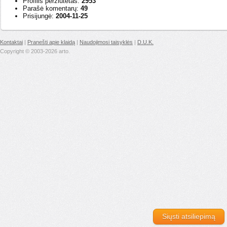
Profilis peržiūtėtas:
2953
Parašė komentarų:
49
Prisijungė:
2004-11-25
Kontaktai
|
Pranešti apie klaidą
|
Naudojimosi taisyklės
|
D.U.K.
Copyright © 2003-2026 arto.
Siųsti atsiliepimą