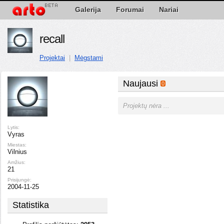
Galerija
Forumai
Nariai
recall
Projektai
|
Mėgstami
Naujausi
0
Projektų nėra ...
Lytis:
Vyras
Miestas:
Vilnius
Amžius:
21
Prisijungė:
2004-11-25
Statistika