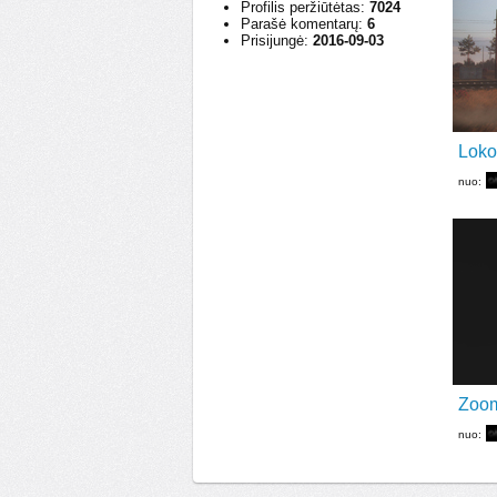
Profilis peržiūtėtas:
7024
Parašė komentarų:
6
Prisijungė:
2016-09-03
Loko
nuo:
Zoom
nuo: