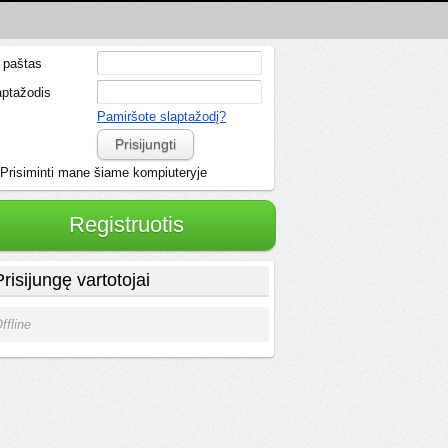
. paštas
aptažodis
Pamiršote slaptažodį?
Prisijungti
Prisiminti mane šiame kompiuteryje
Registruotis
Prisijungę vartotojai
ffline