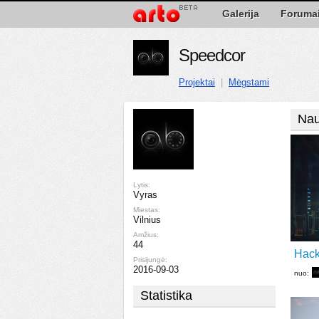
Galerija
Foruma
Speedcor
Projektai
|
Mėgstami
Nau
Lytis:
Vyras
Miestas:
Vilnius
Amžius:
44
Hack
Prisijungė:
2016-09-03
nuo:
Statistika