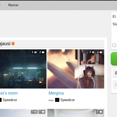
i
Nariai
El
Sl
jausi
5
1
2
2
4
O
er's room
Mergina
Speedcor
Speedcor
nuo:
3
5
6