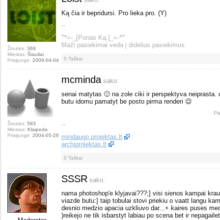
Ką čia ir bepridursi. Pro lieka pro. (Y)
--
'''*=-_[Ponas Ką.]_=-*'''
Maži pasiekimai veda į didelius pasiekimus.
Žinutės:
369
Miestas:
Šiauliai
0
Taškai
Prisijungė:
2009-04-04
mcminda
sako:
senai matytas 🙂 na zole ciki ir perspektyva neiprasta. 
butu idomu pamatyt be posto pirma renderi 😉
Pa
Žinutės:
583
--
Miestas:
Klaipeda
Prisijungė:
2004-05-26
mindaugo.projektas.lt
archiprojektas.lt
0
Taškai
SSSR
sako:
nama photoshop'e klyjavai???;] visi sienos kampai krauj
viazde butu:] taip tobulai stovi priekiu o vaatt langu ka
desnio medzio apacia uzkliuvo dar...+ kaires puses medzi
)reikejo ne tik isbarstyt labiau po scena bet ir nepagaile