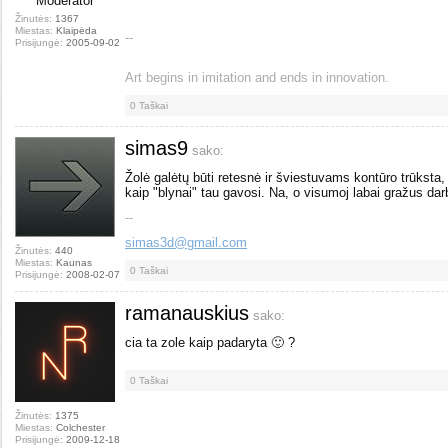
Moderator
Žinutės:
1367
Miestas:
Klaipėda
--
Prisijungė:
2005-09-02
Art begins in imitation and ends in innovation.
0
Taškai
simas9
sako:
Žolė galėtų būti retesnė ir šviestuvams kontūro trūksta, d
kaip "blynai" tau gavosi. Na, o visumoj labai gražus dar
--
simas3d@gmail.com
Žinutės:
440
Miestas:
Kaunas
0
Taškai
Prisijungė:
2008-02-07
ramanauskius
sako:
cia ta zole kaip padaryta 🙂 ?
0
Taškai
Žinutės:
1375
Miestas:
Colchester
Prisijungė:
2009-12-18