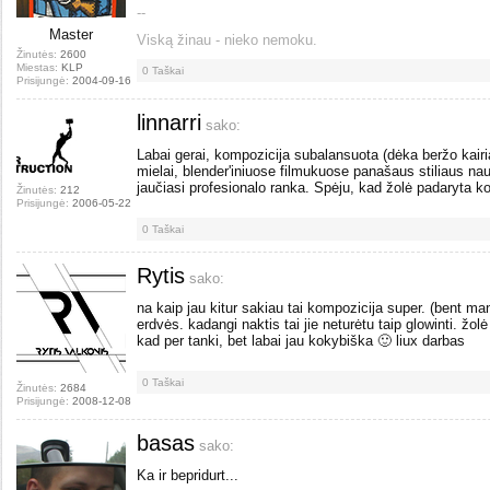
--
Master
Viską žinau - nieko nemoku.
Žinutės:
2600
Miestas:
KLP
0
Taškai
Prisijungė:
2004-09-16
linnarri
sako:
Labai gerai, kompozicija subalansuota (dėka beržo kairi
mielai, blender'iniuose filmukuose panašaus stiliaus 
jaučiasi profesionalo ranka. Spėju, kad žolė padaryta k
Žinutės:
212
Prisijungė:
2006-05-22
0
Taškai
Rytis
sako:
na kaip jau kitur sakiau tai kompozicija super. (bent man
erdvės. kadangi naktis tai jie neturėtu taip glowinti. žo
kad per tanki, bet labai jau kokybiška 🙂 liux darbas
0
Taškai
Žinutės:
2684
Prisijungė:
2008-12-08
basas
sako:
Ka ir bepridurt...