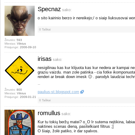
Specnaz
sako:
o sito kairinio berzo ir nereikejo;/ o siaip liuksusovai wor
0
Taškai
Žinutės:
593
Miestas:
Vilnius
Prisijungė:
2006-09-10
irisas
sako:
nesigilinau kas kur klijuota kas kur nedera ar kampai 
graziu vaizdu. man zole patinka - cia fotke ikomponuota
renderi ar break down imesk 🙂 . parodyk laiudziai techni
--
Žinutės:
800
paulius-st.blogspot.com
Miestas:
Vilnius
Prisijungė:
2009-01-21
0
Taškai
romullus
sako:
Kur tu tokių beržų matei? o_O Ir sutema neįtikina, labiau
naktines scenas dieną, pasitelkiant filtrus ;]
O šiaip, žolė patiko, ir dar spalvos.