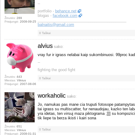
--
portfolio -
behance.net
blogas -
facebook.com
Žinutės:
289
__________________________________________
Prisijungė:
2008-09-25
balnaitis@gmail.com
0
Taškai
alvius
sako:
vray fur ir igrass nelabai kaip sukombinuosi. 99proc kad
--
fighting the good fight
Žinutės:
443
0
Taškai
Miestas:
Vilnius
Prisijungė:
2007-08-06
workaholic
sako:
Jo, namukas pas mane cia truputi fotosope patampytas de
tai igrass su multiscatter, fur nenaudojau, kazko ten laba
yra idetas, ten virsuj maza piktograma ;]]] su kompozici
tik liepe ta berza ikisti i kairi sona
Žinutės:
651
0
Taškai
Miestas:
Vilnius
Prisijungė:
2008-01-31