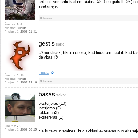
ant tiek vertikalu kad net siutina 😀 D nu gaila lb 🙂 ) n
svetaineje.
0
Taškai
Žinutės:
651
Miestas:
Vilnius
Prisijungė:
2008-01-31
gestis
sako:
🙂 nenuliūsk, tikrai nenoriu, kad liūdėtum, juolab kad tas
dalykas 🙂
--
media
Žinutės:
1015
Miestas:
Vilnius
0
Taškai
Prisijungė:
2007-12-16
basas
sako:
eksterjeras (10)
interjeras (5)
reklama (3)
ekstereras (1)
Žinutės:
289
Prisijungė:
2008-09-25
cia is tavo svetaines, kuo skiriasi extereras nuo eksterj