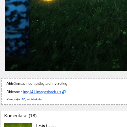
Atitrūkimas nuo tipiškų arch. vizolkių
Didesnė :
img141.imageshack.us
Kategorija:
3D
,
Architektūra
Komentarai
(
18
)
Loist
sako: