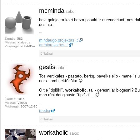
mcminda
sako:
beje galejai ta kairi berza pasukt ir nurenderiuot, nes dab
desinio.
--
Žinutės:
583
mindaugo.projektas.lt
Miestas:
Klaipeda
archiprojektas.lt
Prisijungė:
2004-05-26
0
Taškai
gestis
sako:
Tos vertikalės - pastato, beržų, paveikslėlio - mane "siu
nors - architektūriška 😀
O tie "tipiški",
workaholic
, tai - geresni ar blogesni? B
man rūpi daugiausia "tipiški"... 😉
Žinutės:
1015
--
Miestas:
Vilnius
Prisijungė:
2007-12-16
media
0
Taškai
workaholic
sako: