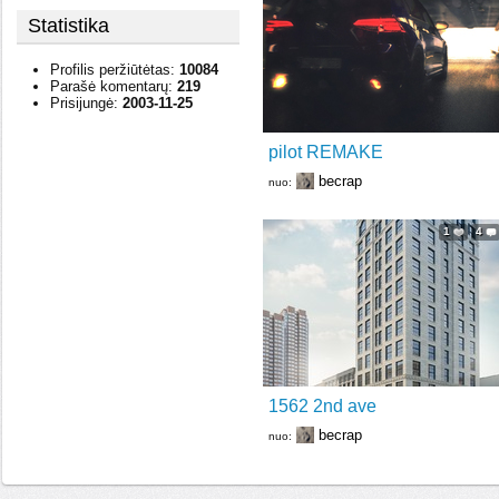
Statistika
Profilis peržiūtėtas:
10084
Parašė komentarų:
219
Prisijungė:
2003-11-25
pilot REMAKE
becrap
nuo:
1
4
1562 2nd ave
becrap
nuo: