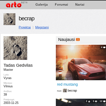
Galerija
Forumai
Nariai
becrap
Projektai
|
Mėgstami
Naujausi
21
4
Tadas Gedvilas
Master
Lytis:
Vyras
Miestas:
red mustang
Vilnius
becrap
nuo:
Amžius:
39
Prisijungė:
2
3
12
2003-11-25