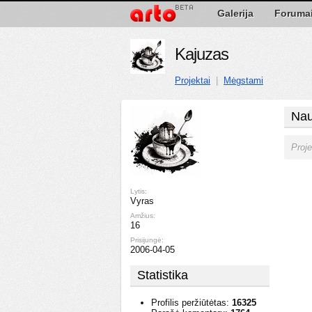
Galerija
Foruma
Kajuzas
Projektai
|
Mėgstami
Nau
Proje
Lytis:
Vyras
Amžius:
16
Prisijungė:
2006-04-05
Statistika
Profilis peržiūtėtas:
16325