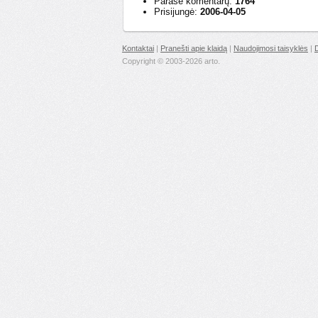
Parašė komentarų:
1764
Prisijungė:
2006-04-05
Kontaktai
|
Pranešti apie klaidą
|
Naudojimosi taisyklės
|
Copyright © 2003-2026 arto.