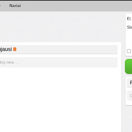
i
Nariai
El
Sl
jausi
0
ktų nėra ...
O