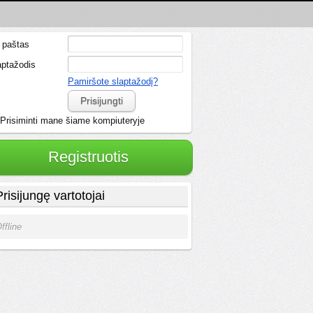
. paštas
aptažodis
Pamiršote slaptažodį?
Prisijungti
Prisiminti mane šiame kompiuteryje
Registruotis
Prisijungę vartotojai
ffline