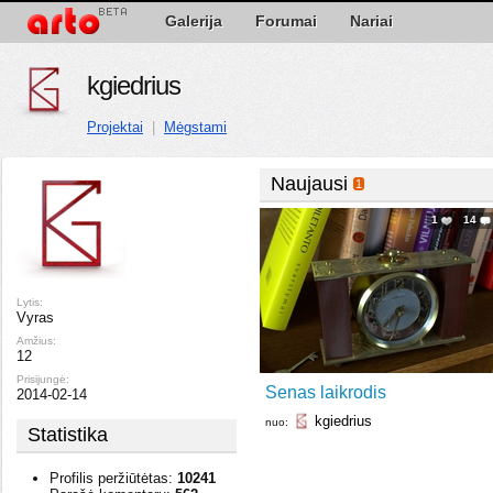
Galerija
Forumai
Nariai
kgiedrius
Projektai
|
Mėgstami
Naujausi
1
1
14
Lytis:
Vyras
Amžius:
12
Prisijungė:
Senas laikrodis
2014-02-14
kgiedrius
nuo:
Statistika
Profilis peržiūtėtas:
10241