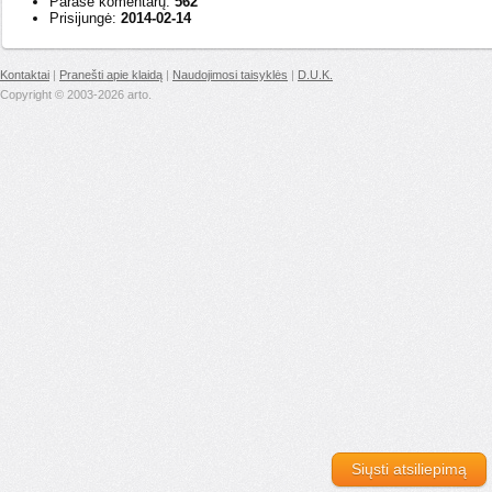
Parašė komentarų:
562
Prisijungė:
2014-02-14
Kontaktai
|
Pranešti apie klaidą
|
Naudojimosi taisyklės
|
D.U.K.
Copyright © 2003-2026 arto.
Siųsti atsiliepimą