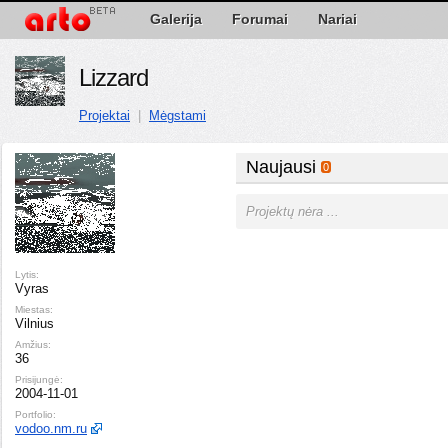
Galerija
Forumai
Nariai
Lizzard
Projektai
|
Mėgstami
Naujausi
0
Projektų nėra ...
Lytis:
Vyras
Miestas:
Vilnius
Amžius:
36
Prisijungė:
2004-11-01
Portfolio:
vodoo.nm.ru