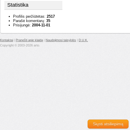
Statistika
Profilis peržiūtėtas:
2517
Parašė komentarų:
35
Prisijungė:
2004-11-01
Kontaktai
|
Pranešti apie klaidą
|
Naudojimosi taisyklės
|
D.U.K.
Copyright © 2003-2026 arto.
Siųsti atsiliepimą