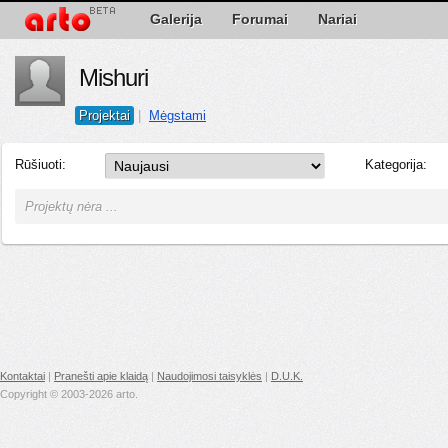
Galerija
Forumai
Nariai
Mishuri
Projektai
|
Mėgstami
Rūšiuoti:
Kategorija:
Projektų nėra ...
Kontaktai
|
Pranešti apie klaidą
|
Naudojimosi taisyklės
|
D.U.K.
Copyright © 2003-2026 arto.