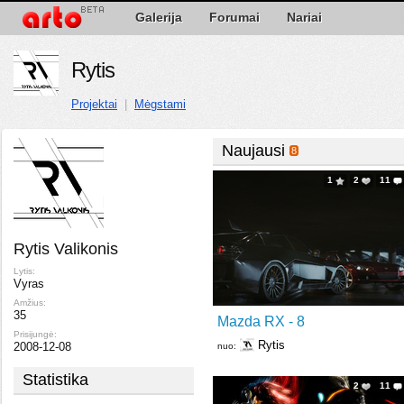
Galerija
Forumai
Nariai
Rytis
Projektai
|
Mėgstami
Naujausi
8
1
2
11
Rytis Valikonis
Lytis:
Vyras
Amžius:
35
Mazda RX - 8
Prisijungė:
Rytis
2008-12-08
nuo:
Statistika
2
11