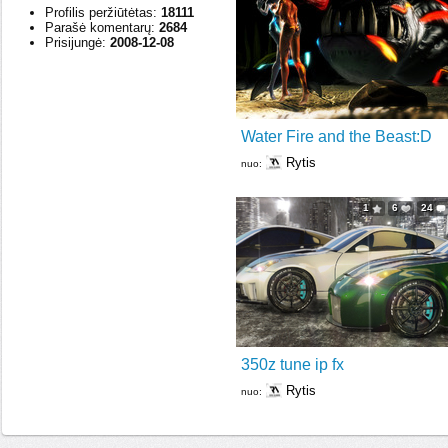
Profilis peržiūtėtas:
18111
Parašė komentarų:
2684
Prisijungė:
2008-12-08
Water Fire and the Beast:D
Rytis
nuo:
1
6
24
350z tune ip fx
Rytis
nuo: