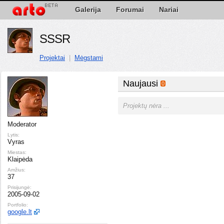
Galerija
Forumai
Nariai
SSSR
Projektai
|
Mėgstami
Naujausi
0
Projektų nėra ...
Moderator
Lytis:
Vyras
Miestas:
Klaipėda
Amžius:
37
Prisijungė:
2005-09-02
Portfolio:
google.lt