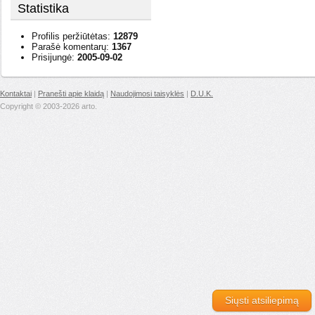
Statistika
Profilis peržiūtėtas:
12879
Parašė komentarų:
1367
Prisijungė:
2005-09-02
Kontaktai
|
Pranešti apie klaidą
|
Naudojimosi taisyklės
|
D.U.K.
Copyright © 2003-2026 arto.
Siųsti atsiliepimą