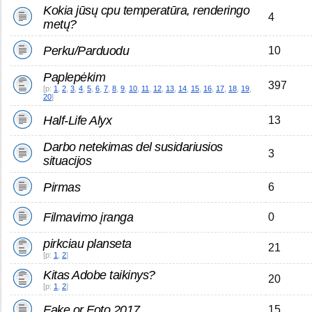
Kokia jūsų cpu temperatūra, renderingo
4
metų?
Perku/Parduodu
10
Paplepėkim
397
[p:
1
,
2
,
3
,
4
,
5
,
6
,
7
,
8
,
9
,
10
,
11
,
12
,
13
,
14
,
15
,
16
,
17
,
18
,
19
,
20
]
Half-Life Alyx
13
Darbo netekimas del susidariusios
3
situacijos
Pirmas
6
Filmavimo įranga
0
pirkciau planseta
21
[p:
1
,
2
]
Kitas Adobe taikinys?
20
[p:
1
,
2
]
Fake or Foto 2017
15