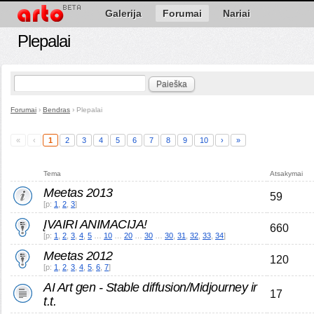
Galerija
Forumai
Nariai
Plepalai
Paieška
Forumai
›
Bendras
›
Plepalai
«
‹
1
2
3
4
5
6
7
8
9
10
›
»
Tema
Atsakymai
Meetas 2013
59
[p:
1
,
2
,
3
]
ĮVAIRI ANIMACIJA!
660
[p:
1
,
2
,
3
,
4
,
5
…
10
…
20
…
30
…
30
,
31
,
32
,
33
,
34
]
Meetas 2012
120
[p:
1
,
2
,
3
,
4
,
5
,
6
,
7
]
AI Art gen - Stable diffusion/Midjourney ir
17
t.t.