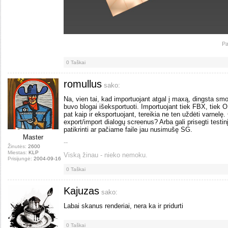
Pa
0
Taškai
romullus
sako:
Na, vien tai, kad importuojant atgal į maxą, dingsta smo
buvo blogai išeksportuoti. Importuojant tiek FBX, tiek OB
pat kaip ir eksportuojant, tereikia ne ten uždėti varnel
export/import dialogų screenus? Arba gali prisegti test
patikrinti ar pačiame faile jau nusimušę SG.
Master
--
Žinutės:
2600
Miestas:
KLP
Viską žinau - nieko nemoku.
Prisijungė:
2004-09-16
0
Taškai
Kajuzas
sako:
Labai skanus renderiai, nera ka ir pridurti
0
Taškai