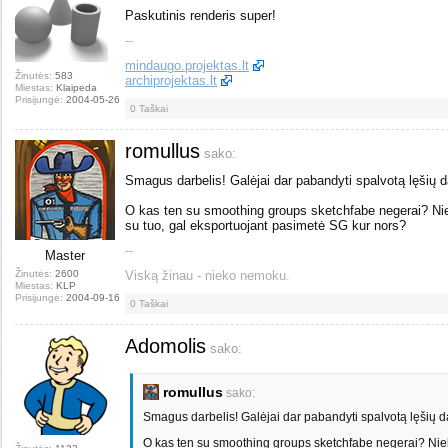
Paskutinis renderis super!
--
mindaugo.projektas.lt
Žinutės:
583
archiprojektas.lt
Miestas:
Klaipeda
Prisijungė:
2004-05-26
0
Taškai
romullus
sako:
Smagus darbelis! Galėjai dar pabandyti spalvotą lęšių d
O kas ten su smoothing groups sketchfabe negerai? Ni
su tuo, gal eksportuojant pasimetė SG kur nors?
--
Master
Žinutės:
2600
Viską žinau - nieko nemoku.
Miestas:
KLP
Prisijungė:
2004-09-16
0
Taškai
Adomolis
sako:
romullus
sako:
Smagus darbelis! Galėjai dar pabandyti spalvotą lęšių d
O kas ten su smoothing groups sketchfabe negerai? Ni