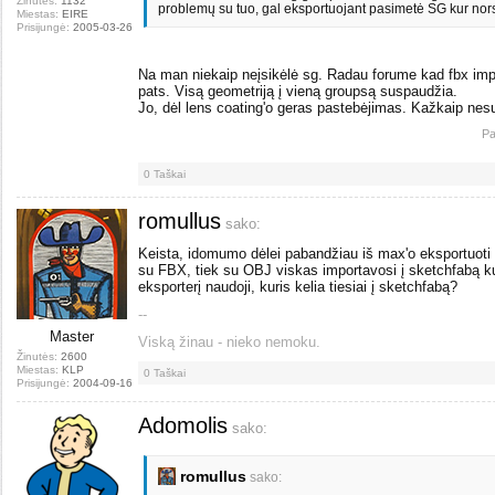
Žinutės:
1132
problemų su tuo, gal eksportuojant pasimetė SG kur nor
Miestas:
EIRE
Prisijungė:
2005-03-26
Na man niekaip neįsikėlė sg. Radau forume kad fbx impor
pats. Visą geometriją į vieną groupsą suspaudžia.
Jo, dėl lens coating'o geras pastebėjimas. Kažkaip ne
Pa
0
Taškai
romullus
sako:
Keista, idomumo dėlei pabandžiau iš max'o eksportuoti 
su FBX, tiek su OBJ viskas importavosi į sketchfabą kuo
eksporterį naudoji, kuris kelia tiesiai į sketchfabą?
--
Master
Viską žinau - nieko nemoku.
Žinutės:
2600
Miestas:
KLP
0
Taškai
Prisijungė:
2004-09-16
Adomolis
sako:
romullus
sako: