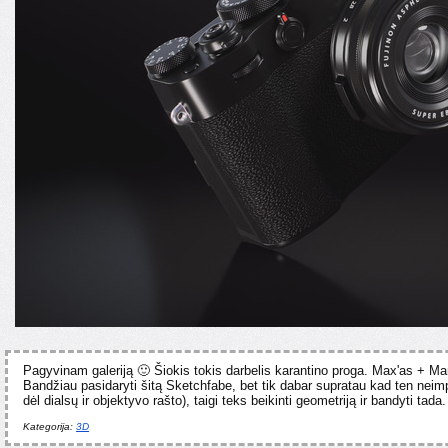
Pagyvinam galeriją 🙂 Šiokis tokis darbelis karantino proga. Max'as + M
Bandžiau pasidaryti šitą Sketchfabe, bet tik dabar supratau kad ten neim
dėl dialsų ir objektyvo rašto), taigi teks beikinti geometriją ir bandyti tada.
Kategorija:
3D