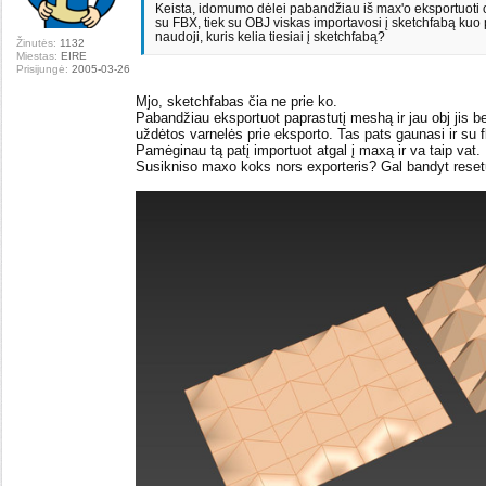
Keista, idomumo dėlei pabandžiau iš max'o eksportuoti o
su FBX, tiek su OBJ viskas importavosi į sketchfabą kuo p
naudoji, kuris kelia tiesiai į sketchfabą?
Žinutės:
1132
Miestas:
EIRE
Prisijungė:
2005-03-26
Mjo, sketchfabas čia ne prie ko.
Pabandžiau eksportuot paprastutį meshą ir jau obj jis be
uždėtos varnelės prie eksporto. Tas pats gaunasi ir su f
Pamėginau tą patį importuot atgal į maxą ir va taip vat.
Susikniso maxo koks nors exporteris? Gal bandyt reset