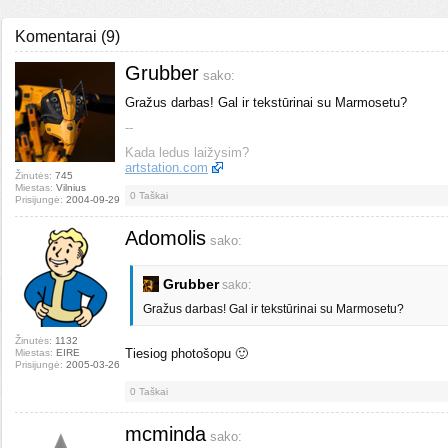
Komentarai
(
9
)
Grubber
sako:
Gražus darbas! Gal ir tekstūrinai su Marmosetu?
--
Kada ledus laižysim?
artstation.com
Žinutės:
745
Miestas:
Vilnius
0
Taškai
Prisijungė:
2004-09-29
Adomolis
sako:
Grubber
sako:
Gražus darbas! Gal ir tekstūrinai su Marmosetu?
Žinutės:
1132
Tiesiog photošopu 🙂
Miestas:
EIRE
Prisijungė:
2005-03-26
0
Taškai
mcminda
sako: