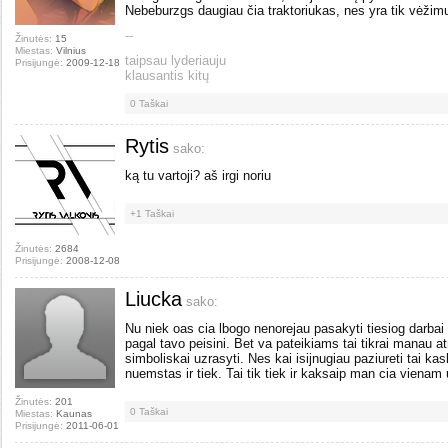
Nebeburzgs daugiau čia traktoriukas, nes yra tik vėžim
--
Žinutės:
15
Miestas:
Vilnius
taipsau lyderiauju
Prisijungė:
2009-12-18
klausantis kitų
0
Taškai
Rytis
sako:
ką tu vartoji? aš irgi noriu
+1
Taškai
Žinutės:
2684
Prisijungė:
2008-12-08
Liucka
sako:
Nu niek oas cia lbogo nenorejau pasakyti tiesiog darbai g
pagal tavo peisini. Bet va pateikiams tai tikrai manau a
simboliskai uzrasyti. Nes kai isijnugiau paziureti tai kas
nuemstas ir tiek. Tai tik tiek ir kaksaip man cia vienam 
Žinutės:
201
0
Taškai
Miestas:
Kaunas
Prisijungė:
2011-06-01