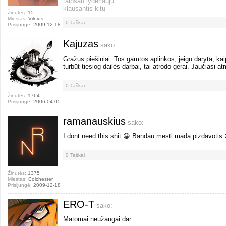
taipsau lyderiauju
klausantis kitų
Žinutės:
15
Miestas:
Vilnius
0
Taškai
Prisijungė:
2009-12-18
Kajuzas
sako:
Gražūs piešiniai. Tos gamtos aplinkos, jeigu daryta, kai
turbūt tiesiog dailės darbai, tai atrodo gerai. Jaučiasi a
0
Taškai
Žinutės:
1764
Prisijungė:
2006-04-05
ramanauskius
sako:
I dont need this shit 😀 Bandau mesti mada pizdavotis 😀
0
Taškai
Žinutės:
1375
Miestas:
Colchester
Prisijungė:
2009-12-18
ERO-T
sako:
Matomai neužaugai dar