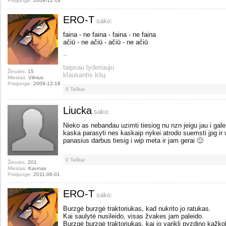
Prisijungė:
2009-12-18
ERO-T
sako:
faina - ne faina - faina - ne faina
ačiū - ne ačiū - ačiū - ne ačiū
--
taipsau lyderiauju
Žinutės:
15
klausantis kitų
Miestas:
Vilnius
Prisijungė:
2009-12-18
0
Taškai
Liucka
sako:
Nieko as nebandau uzimti tiesiog nu nzn jeigu jau i galer
kaska parasyti nes kaskaip nykei atrodo suemsti jpg ir
panasius darbus tiesig i wip meta ir jam gerai 🙂
0
Taškai
Žinutės:
201
Miestas:
Kaunas
Prisijungė:
2011-06-01
ERO-T
sako:
Burzgė burzgė traktoriukas, kad nukrito jo ratukas.
Kai saulytė nusileido, visas žvakes jam paleido.
Burzgė burzgė traktoriukas, kai jo variklį pyzdino kaž