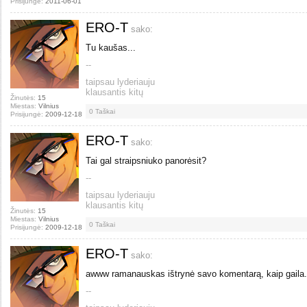
Prisijungė:
2011-06-01
ERO-T
sako:
Tu kaušas...
--
taipsau lyderiauju
klausantis kitų
Žinutės:
15
Miestas:
Vilnius
0
Taškai
Prisijungė:
2009-12-18
ERO-T
sako:
Tai gal straipsniuko panorėsit?
--
taipsau lyderiauju
klausantis kitų
Žinutės:
15
Miestas:
Vilnius
0
Taškai
Prisijungė:
2009-12-18
ERO-T
sako:
awww ramanauskas ištrynė savo komentarą, kaip gaila.
--