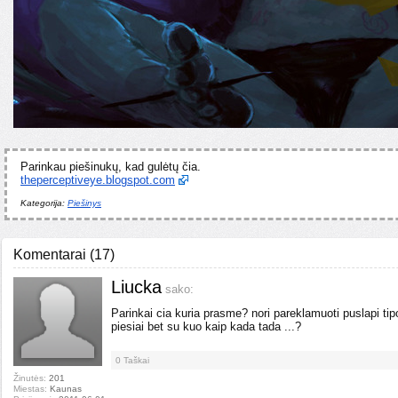
Parinkau piešinukų, kad gulėtų čia.
theperceptiveye.blogspot.com
Kategorija:
Piešinys
Komentarai
(
17
)
Liucka
sako:
Parinkai cia kuria prasme? nori pareklamuoti puslapi tipo
piesiai bet su kuo kaip kada tada ...?
0
Taškai
Žinutės:
201
Miestas:
Kaunas