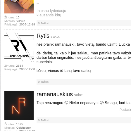
--
taipsau lyderiauju
klausantis kitų
Žinutės:
15
Miestas:
Vilnius
0
Taškai
Prisijungė:
2009-12-18
Rytis
sako:
nesipraink ramanauski, tavo vietą, bando užimti Liucka
dėl darbų, tai kaip ir jau sakiau, man patinka tavo vaizd
darbai labai originalūs, nesijaučia išbaigtumo gaila, ar t
superiniai
Žinutės:
2684
Prisijungė:
2008-12-08
būsiu, vienas iš fanų tavo darbų
0
Taškai
ramanauskius
sako:
Taip neuzaugau 🙂 Nieko nepadarysi 🙂 Smagu, kad tau 
Paskuti
0
Taškai
Žinutės:
1375
Miestas:
Colchester