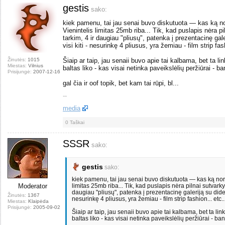
gestis
sako:
kiek pamenu, tai jau senai buvo diskutuota — kas ką nori
Vienintelis limitas 25mb riba... Tik, kad puslapis nėra pil
tarkim, 4 ir daugiau "pliusų", patenka į prezentacinę gal
visi kiti - nesurinkę 4 pliusus, yra žemiau - film strip fash
Žinutės:
1015
Šiaip ar taip, jau senaii buvo apie tai kalbama, bet ta l
Miestas:
Vilnius
baltas liko - kas visai netinka paveikslėlių peržiūrai - ba
Prisijungė:
2007-12-16
gal čia ir oof topik, bet kam tai rūpi, bl...
--
media
0
Taškai
SSSR
sako:
gestis
sako:
kiek pamenu, tai jau senai buvo diskutuota — kas ką nori, t
Moderator
limitas 25mb riba... Tik, kad puslapis nėra pilnai sutvarkyta
daugiau "pliusų", patenka į prezentacinę galeriją su dides
Žinutės:
1367
nesurinkę 4 pliusus, yra žemiau - film strip fashion... etc..
Miestas:
Klaipėda
Prisijungė:
2005-09-02
Šiaip ar taip, jau senaii buvo apie tai kalbama, bet ta li
baltas liko - kas visai netinka paveikslėlių peržiūrai - ba