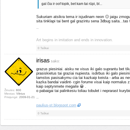
gal čia ir oof topik, bet kam tai rūpi, bl...
Sukuriam atsikra tema ir isjudinam neon 🙂 jaigu zmogus ti
sita tinklapi tai bent gal grazintu sena 3dbug saita...tas t
--
Art begins in imitation and ends in innovation.
0
Taškai
irisas
sako:
grazus piesiniai. aisku ne visus iki galo suprantu bet ti
prasiskietus tai graziai nupiesta. isdirbus iki galo piesini
tamstos pasisakymu cia tai kazkaip keista - arba as nes
kazka bandai vaidint- cgin forume visai kaip normalus z
kaip septynmete megaite 😀 .
Žinutės:
800
o pabaigai tai palinkesiu toliau tobulet i neprarast kury
Miestas:
Vilnius
Prisijungė:
2009-01-21
--
paulius-st.blogspot.com
0
Taškai