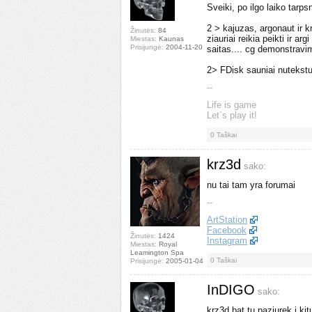
Sveiki, po ilgo laiko tarp
2 > kajuzas, argonaut ir k
Žinutės:
84
ziauriai reikia peikti ir 
Miestas:
Kaunas
Prisijungė:
2004-11-20
saitas.... cg demonstravimu
2> FDisk sauniai nuteksturi
--
Life is game
Let`s play it!
0
Taškai
krz3d
sako:
nu tai tam yra forumai
--
ArtStation
Facebook
Žinutės:
1424
Instagram
Miestas:
Royal
Leamington Spa
0
Taškai
Prisijungė:
2005-01-04
InDIGO
sako:
krz3d bat tu paziurek i ki