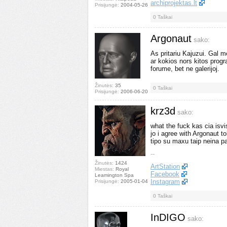
archiprojektas.lt
Prisijungė:
2004-05-26
0
Taškai
Argonaut
sako:
As pritariu Kajuzui. Gal 
ar kokios nors kitos prog
forume, bet ne galerijoj.
Žinutės:
35
0
Taškai
Prisijungė:
2006-06-20
krz3d
sako:
what the fuck kas cia isvi
jo i agree with Argonaut t
tipo su maxu taip neina p
--
Žinutės:
1424
ArtStation
Miestas:
Royal
Facebook
Leamington Spa
Instagram
Prisijungė:
2005-01-04
0
Taškai
InDIGO
sako: