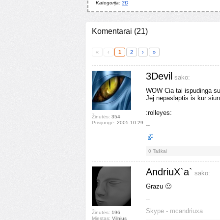
Kategorija:
3D
Komentarai
(
21
)
«
‹
1
2
›
»
3Devil
sako:
WOW Cia tai ispudinga su 
Jej nepaslaptis is kur siu
:rolleyes:
Žinutės:
354
Prisijungė:
2005-10-29
--
0
Taškai
AndriuX`a`
sako:
Grazu 🙂
--
Skype - mcandriuxa
Žinutės:
196
Miestas:
Vilnius