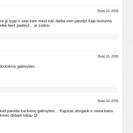
Rugp 10, 2006
ra gi lygai ir seip kam mest toki darba vien parodyt kaip texturina
deli bent padaryt... ai zodziu
Rugp 10, 2006
odo kokios galimybes ...
Rugp 10, 2006
kad parodai kazkieno galimybes... Kajuzas atsigauk ir viena karta
kmes dirbant toliau 😉