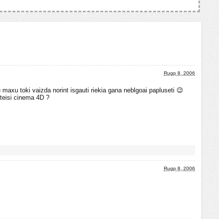
Rugp 8, 2006
maxu toki vaizda norint isgauti riekia gana neblgoai papluseti 😉
nteisi cinema 4D ?
Rugp 8, 2006