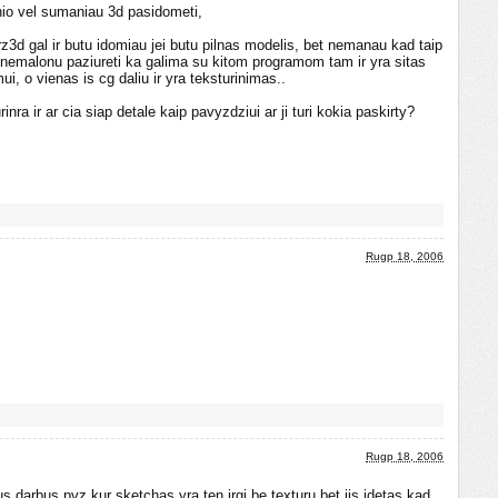
snio vel sumaniau 3d pasidometi,
rz3d gal ir butu idomiau jei butu pilnas modelis, bet nemanau kad taip
argi nemalonu paziureti ka galima su kitom programom tam ir yra sitas
i, o vienas is cg daliu ir yra teksturinimas..
nra ir ar cia siap detale kaip pavyzdziui ar ji turi kokia paskirty?
Rugp 18, 2006
Rugp 18, 2006
tus darbus pvz kur sketchas yra ten irgi be texturu bet jis idetas kad