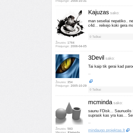
Prisijungė:
2004-10-31
Kajuzas
sako:
man seseliai nepatiko.. ne
c4d... reikejo koki gera mo
0
Taškai
Žinutės:
1764
Prisijungė:
2006-04-05
3Devil
sako:
Tai kaip tik gerai kad par
--
Žinutės:
354
Prisijungė:
2005-10-29
0
Taškai
mcminda
sako:
saunu FDisk... Saunuolis 
suprask kas yra kas... Se
--
Žinutės:
583
mindaugo.projektas.lt
Miestas:
Klaipeda