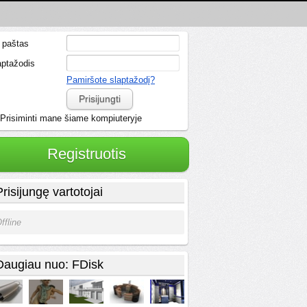
. paštas
aptažodis
Pamiršote slaptažodį?
Prisijungti
Prisiminti mane šiame kompiuteryje
Registruotis
Prisijungę vartotojai
ffline
Daugiau nuo: FDisk