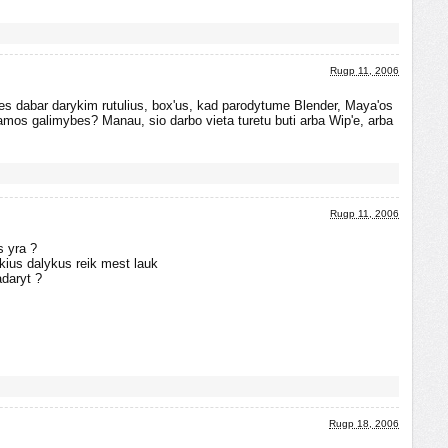
Rugp 11, 2006
mes dabar darykim rutulius, box'us, kad parodytume Blender, Maya'os
ramos galimybes? Manau, sio darbo vieta turetu buti arba Wip'e, arba
Rugp 11, 2006
s yra ?
okius dalykus reik mest lauk
adaryt ?
Rugp 18, 2006