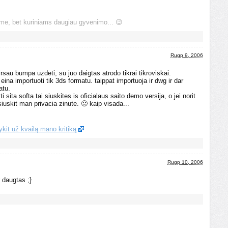
me, bet kuriniams daugiau gyvenimo... 😉
Rugp 9, 2006
irsau bumpa uzdeti, su juo daigtas atrodo tikrai tikroviskai.
na importuoti tik 3ds formatu. taippat importuoja ir dwg ir dar
atu.
i sita softa tai siuskites is oficialaus saito demo versija, o jei norit
 siuskit man privacia zinute. 🙂 kaip visada...
ykit už kvailą mano kritiką
Rugp 10, 2006
r daugtas ;}