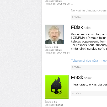
Miestas:
Vilnius
Prisijungė:
2005-01-05
--
Ne kuriniu daugiau gyveni
0
Taškai
FDisk
sako:
Va del surudijusio tai pam
I CINEMA 4D maxo failus ei
keletas populeresniu form
Jei kasnors norit ishbandyt
Žinutės:
362
rimtai dirbti su siuo softu
Miestas:
Vilnius
Prisijungė:
2004-06-14
--
Tobulumui ribų nėra ir nep
0
Taškai
Fr33k
sako:
Tikrai grazu, o kas cia pe
0
Taškai
Žinutės:
59
Miestas:
Kaunas