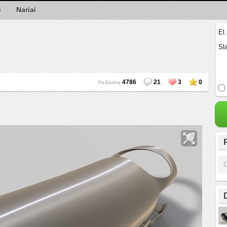
i
Nariai
El
Sl
4786
21
3
0
Pežiūrėta
O