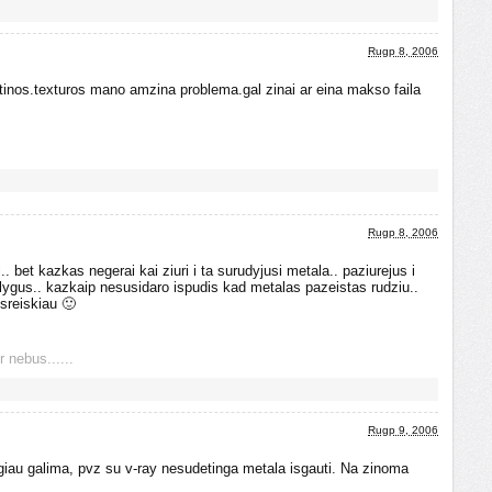
Rugp 8, 2006
etinos.texturos mano amzina problema.gal zinai ar eina makso faila
Rugp 8, 2006
i.. bet kazkas negerai kai ziuri i ta surudyjusi metala.. paziurejus i
 lygus.. kazkaip nesusidaro ispudis kad metalas pazeistas rudziu..
isreiskiau 🙂
r nebus......
Rugp 9, 2006
au galima, pvz su v-ray nesudetinga metala isgauti. Na zinoma