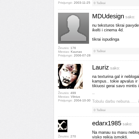
Prisijungė:
2003-11-25
0
Taškai
MDUdesign
sako:
nu teksturos tikrai pavyd
ikelti i cinema 4d.
tikrai ispudinga
Žinutės:
176
0
Taškai
Miestas:
Kaunas
Prisijungė:
2006-07-28
Lauriz
sako:
na texturina gal ir nebloga
kampus.. tokie apvalus ir
tikiuosi gerai savo mintis 
Žinutės:
499
--
Miestas:
Vilnius
Prisijungė:
2004-10-30
Tobulu darbu nebuna...... i
0
Taškai
edarx1985
sako:
Na manau su maxu neblogi
Žinutės:
270
visko reikia ismokti.