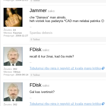
Prisijungė:
2004-11-25
0
Taškai
Jammer
sako:
che "Dainava" man atrodo,
heh vistiek kas padaryta *CAD man nelabai patinka 🙂
--
Žinutės:
24
Spardau debesis
Miestas:
Kaunas
Prisijungė:
2004-11-27
0
Taškai
FDisk
sako:
recall iš kur žinai, kad čia mole?
--
Tobulumui ribų nėra ir nepykit už kvailą mano kritiką
Žinutės:
362
Miestas:
Vilnius
Prisijungė:
2004-06-14
0
Taškai
FDisk
sako:
Gal kas ivertinsit?
--
Tobulumui ribų nėra ir nepykit už kvailą mano kritiką
Žinutės:
362