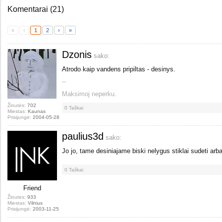
Komentarai
(
21
)
«
‹
1
2
›
»
Dzonis
sako:
Atrodo kaip vandens pripiltas - desinys.
--
Maksimoj neperku.
Žinutės:
702
0
Taškai
Miestas:
Kaunas
Prisijungė:
2004-05-28
paulius3d
sako:
Jo jo, tame desiniajame biski nelygus stiklai sudeti arba
0
Taškai
Friend
Žinutės:
933
Miestas:
Vilnius
Prisijungė:
2003-11-25