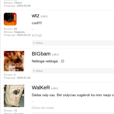
Miestas:
Vilnius
Prisijungė:
2005-03-08
wtz
sako:
cool!!!!
Žinutės:
89
--
Miestas:
Klaipėda
Prisijungė:
2005-03-15
RTFM!
0
Taškai
BIGbam
sako:
Neblogai neblogai.. 🙂
0
Taškai
Žinutės:
4
Prisijungė:
2005-01-26
WalKeR
sako:
Darbai seip sau. Bet siulyciau sugalvoti ka nors naujo o 
--
Gime me more
Žinutės:
70
Miestas:
Kaunas