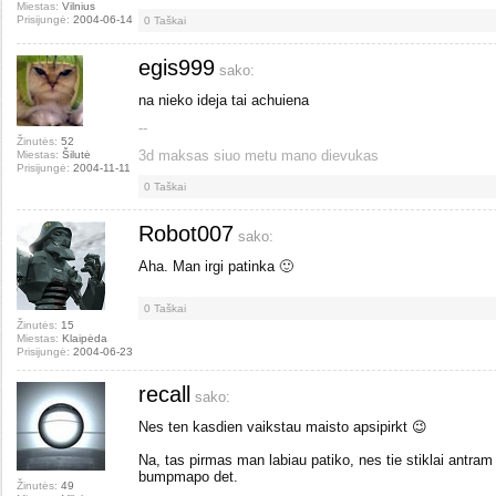
Miestas:
Vilnius
Prisijungė:
2004-06-14
0
Taškai
egis999
sako:
na nieko ideja tai achuiena
--
Žinutės:
52
3d maksas siuo metu mano dievukas
Miestas:
Šilutė
Prisijungė:
2004-11-11
0
Taškai
Robot007
sako:
Aha. Man irgi patinka 🙂
0
Taškai
Žinutės:
15
Miestas:
Klaipėda
Prisijungė:
2004-06-23
recall
sako:
Nes ten kasdien vaikstau maisto apsipirkt 😉
Na, tas pirmas man labiau patiko, nes tie stiklai antram 
bumpmapo det.
Žinutės:
49