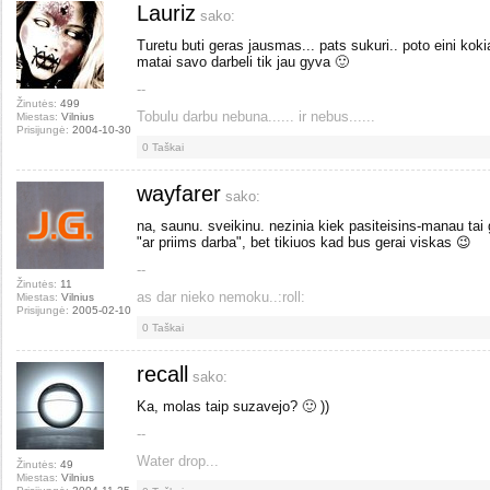
Lauriz
sako:
Turetu buti geras jausmas... pats sukuri.. poto eini kok
matai savo darbeli tik jau gyva 🙂
--
Žinutės:
499
Tobulu darbu nebuna...... ir nebus......
Miestas:
Vilnius
Prisijungė:
2004-10-30
0
Taškai
wayfarer
sako:
na, saunu. sveikinu. nezinia kiek pasiteisins-manau tai
"ar priims darba", bet tikiuos kad bus gerai viskas 😉
--
Žinutės:
11
as dar nieko nemoku..:roll:
Miestas:
Vilnius
Prisijungė:
2005-02-10
0
Taškai
recall
sako:
Ka, molas taip suzavejo? 🙂 ))
--
Water drop...
Žinutės:
49
Miestas:
Vilnius