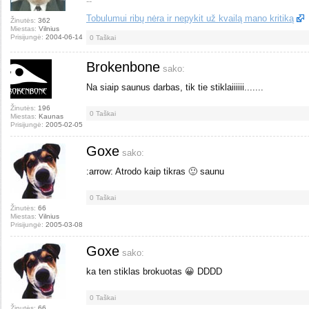
--
Tobulumui ribų nėra ir nepykit už kvailą mano kritiką
Žinutės:
362
Miestas:
Vilnius
Prisijungė:
2004-06-14
0
Taškai
Brokenbone
sako:
Na siaip saunus darbas, tik tie stiklaiiiiii.......
Žinutės:
196
0
Taškai
Miestas:
Kaunas
Prisijungė:
2005-02-05
Goxe
sako:
:arrow: Atrodo kaip tikras 🙂 saunu
0
Taškai
Žinutės:
66
Miestas:
Vilnius
Prisijungė:
2005-03-08
Goxe
sako:
ka ten stiklas brokuotas 😀 DDDD
0
Taškai
Žinutės:
66