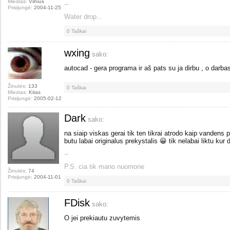
Miestas:
Vilnius
--
Prisijungė:
2004-11-25
Water drop...
0
Taškai
wxing
sako:
autocad - gera programa ir aš pats su ja dirbu , o darbas
Žinutės:
133
0
Taškai
Miestas:
Kitas
Prisijungė:
2005-02-12
Dark
sako:
na siaip viskas gerai tik ten tikrai atrodo kaip vandens pri
butu labai originalus prekystalis 😀 tik nelabai liktu kur d
--
P.S. cia tik mano nuomone
Žinutės:
74
Prisijungė:
2004-11-01
0
Taškai
FDisk
sako:
O jei prekiautu zuvytemis