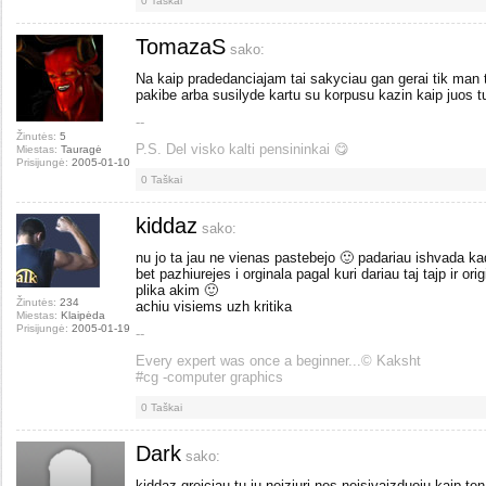
0
Taškai
TomazaS
sako:
Na kaip pradedanciajam tai sakyciau gan gerai tik man t
pakibe arba susilyde kartu su korpusu kazin kaip juos t
--
Žinutės:
5
P.S. Del visko kalti pensininkai 😋
Miestas:
Tauragė
Prisijungė:
2005-01-10
0
Taškai
kiddaz
sako:
nu jo ta jau ne vienas pastebejo 🙂 padariau ishvada ka
bet pazhiurejes i orginala pagal kuri dariau taj tajp ir or
plika akim 🙂
Žinutės:
234
achiu visiems uzh kritika
Miestas:
Klaipėda
Prisijungė:
2005-01-19
--
Every expert was once a beginner...© Kaksht
#cg -computer graphics
0
Taškai
Dark
sako:
kiddaz greiciau tu ju neiziuri nes neisivaizduoju kaip te