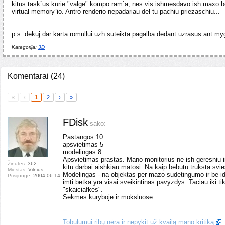
kitus task`us kurie "valge" kompo ram`a, nes vis ishmesdavo ish maxo b
virtual memory`io. Antro renderio nepadariau del tu pachiu priezaschiu...
p.s. dekuj dar karta romullui uzh suteikta pagalba dedant uzrasus ant my
Kategorija:
3D
Komentarai
(
24
)
«
‹
1
2
›
»
FDisk
sako:
Pastangos 10
apsvietimas 5
modelingas 8
Apsvietimas prastas. Mano monitorius ne ish geresniu ir
Žinutės:
362
kitu darbai aishkiau matosi. Na kaip bebutu truksta svie
Miestas:
Vilnius
Modelingas - na objektas per mazo sudetingumo ir be i
Prisijungė:
2004-06-14
imti betka yra visai sveikintinas pavyzdys. Taciau iki t
"skaiciafkes".
Sekmes kuryboje ir moksluose
--
Tobulumui ribų nėra ir nepykit už kvailą mano kritiką