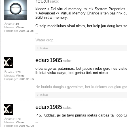
recall
sako:
kiddaz > Del virtual memory, tai eik System Properties
> Advanced -> Virtual Memory Change ir ten pasirink c
2GB initial memory.
Žinutės:
49
O seip modeliukas visai nieko, bet kaip jau daug kas sa
Miestas:
Vilnius
Prisijungė:
2004-11-25
--
Water drop...
0
Taškai
edarx1985
sako:
o bana geras patarimas, bet jauciu nieko gero nes vistie
Žinutės:
270
lb letai viska darys, bet geriau tiek nei nieko
Miestas:
Vilnius
Prisijungė:
2005-01-05
--
Ne kuriniu daugiau gyvenime, bet kuriniams daugiau gy
0
Taškai
edarx1985
sako:
P.S. Kiddaz, jei tai tavo pirmas idetas darbas tai logo tu
Žinutės:
270
--
Miestas:
Vilnius
Prisijungė:
2005-01-05