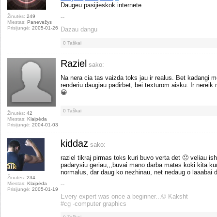
Daugeu pasijieskok internete.
Žinutės:
249
--
Miestas:
Panevežys
Prisijungė:
2005-01-26
Dazau dangu
0
Taškai
Raziel
sako:
Na nera cia tas vaizda toks jau ir realus. Bet kadangi 
renderiu daugiau padirbet, bei texturom aisku. Ir nereik 
😀
0
Taškai
Žinutės:
42
Miestas:
Klaipėda
Prisijungė:
2004-01-03
kiddaz
sako:
raziel tikraj pirmas toks kuri buvo verta det 🙂 veliau ish
padarysiu geriau,,,buvai mano darba mates koki kita ku
normalus, dar daug ko nezhinau, net nedaug o laaabai d
Žinutės:
234
Miestas:
Klaipėda
--
Prisijungė:
2005-01-19
Every expert was once a beginner...© Kaksht
#cg -computer graphics