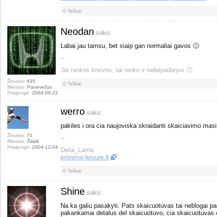
0
Taškai
Neodan
sako:
Labai jau tamsu, bet siaip gan normaliai gavos 🙂
--
Jei rankos kreivos, tai nieko ir nebepadarysi 🙂
Žinutės:
435
0
Taškai
Miestas:
Panevežys
Prisijungė:
2004-06-22
werro
sako:
pakiles i ora cia naujoviska skraidanti skaiciavimo ma
Žinutės:
70
--
Miestas:
Šilalė
Prisijungė:
2004-12-04
Delai_Lama
extreme-leisure.lt
0
Taškai
Shine
sako:
Na ka galiu pasakyti. Pats skaicuotuvas tai neblogai pa
pakankamai detalus del skaicuotuvo, cia skaicuotuvas o