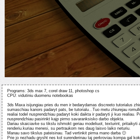
Programs: 3ds max 7, corel draw 11, photoshop cs
CPU: vidutiniu duomenu notebookas
3ds Maxa isijungiau pries du men ir bedarydamas discreeto tutorialus zhiur
sumaschiau kanors padaryt pats, be tutorialu...Tuo metu zhiurejau romullo
realiai todel nusprendzhiau padaryt koki daikta ir padaryti ji kuo realiau. P
nusprendzhiau pasirinkt kajp pirmo savaranksisko darbo objekta.
Dariau skaiciavke su tikslu ishmokt geriau modeliuot, texturint, pritaikyti
renderiu.kuriau menesi, su pertraukom nes daug laisvo laiko neturiu.
Manau savo tikslus pateisinau. Tad vertinkit pirma mano darba 🙂
Prie jo nezhadu grysht nes kol surenderinau taj perkroviau kompa gal kokiu