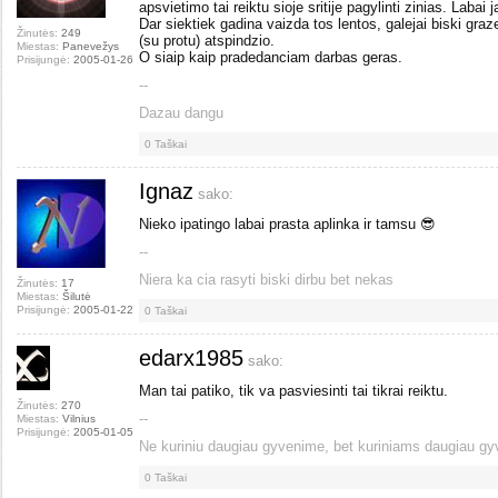
apsvietimo tai reiktu sioje sritije pagylinti zinias. Labai j
Dar siektiek gadina vaizda tos lentos, galejai biski graze
Žinutės:
249
(su protu) atspindzio.
Miestas:
Panevežys
O siaip kaip pradedanciam darbas geras.
Prisijungė:
2005-01-26
--
Dazau dangu
0
Taškai
Ignaz
sako:
Nieko ipatingo labai prasta aplinka ir tamsu 😎
--
Niera ka cia rasyti biski dirbu bet nekas
Žinutės:
17
Miestas:
Šilutė
Prisijungė:
2005-01-22
0
Taškai
edarx1985
sako:
Man tai patiko, tik va pasviesinti tai tikrai reiktu.
Žinutės:
270
--
Miestas:
Vilnius
Prisijungė:
2005-01-05
Ne kuriniu daugiau gyvenime, bet kuriniams daugiau gy
0
Taškai