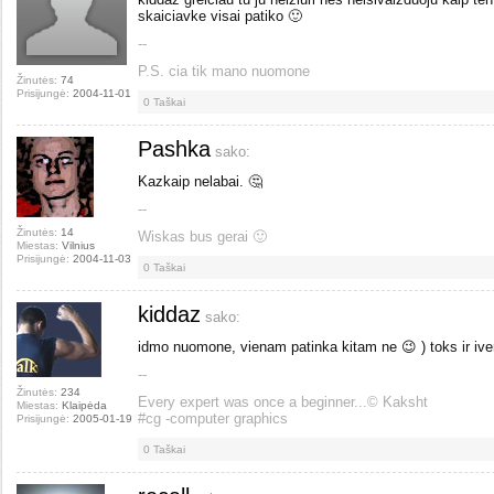
skaiciavke visai patiko 🙂
--
P.S. cia tik mano nuomone
Žinutės:
74
Prisijungė:
2004-11-01
0
Taškai
Pashka
sako:
Kazkaip nelabai. 🤔
--
Žinutės:
14
Wiskas bus gerai 🙂
Miestas:
Vilnius
Prisijungė:
2004-11-03
0
Taškai
kiddaz
sako:
idmo nuomone, vienam patinka kitam ne 😉 ) toks ir ive
--
Žinutės:
234
Every expert was once a beginner...© Kaksht
Miestas:
Klaipėda
#cg -computer graphics
Prisijungė:
2005-01-19
0
Taškai