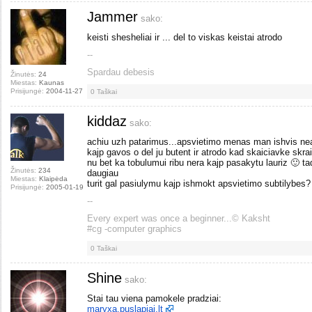
Jammer
sako:
keisti shesheliai ir ... del to viskas keistai atrodo
--
Spardau debesis
Žinutės:
24
Miestas:
Kaunas
Prisijungė:
2004-11-27
0
Taškai
kiddaz
sako:
achiu uzh patarimus...apsvietimo menas man ishvis nea
kajp gavos o del ju butent ir atrodo kad skaiciavke skra
nu bet ka tobulumui ribu nera kajp pasakytu lauriz 🙂 ta
Žinutės:
234
daugiau
Miestas:
Klaipėda
turit gal pasiulymu kajp ishmokt apsvietimo subtilybes?
Prisijungė:
2005-01-19
--
Every expert was once a beginner...© Kaksht
#cg -computer graphics
0
Taškai
Shine
sako:
Stai tau viena pamokele pradziai:
maryxa.puslapiai.lt