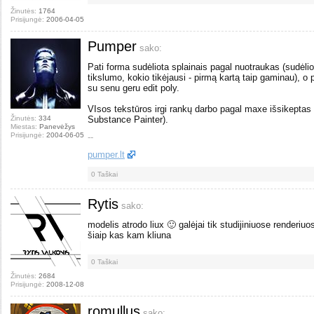
Žinutės:
1764
Prisijungė:
2006-04-05
Pumper
sako:
Pati forma sudėliota splainais pagal nuotraukas (sudėli
tikslumo, kokio tikėjausi - pirmą kartą taip gaminau), 
su senu geru edit poly.
VIsos tekstūros irgi rankų darbo pagal maxe išsikept
Žinutės:
334
Substance Painter).
Miestas:
Panevėžys
Prisijungė:
2004-06-05
--
pumper.lt
0
Taškai
Rytis
sako:
modelis atrodo liux 🙂 galėjai tik studijiniuose renderiuos
šiaip kas kam kliuna
0
Taškai
Žinutės:
2684
Prisijungė:
2008-12-08
romullus
sako: