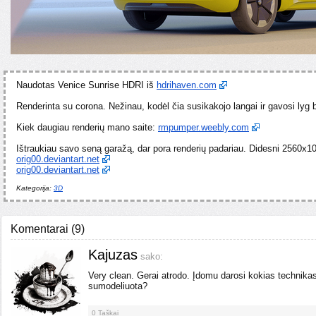
Naudotas Venice Sunrise HDRI iš
hdrihaven.com
Renderinta su corona. Nežinau, kodėl čia susikakojo langai ir gavosi lyg 
Kiek daugiau renderių mano saite:
rmpumper.weebly.com
Ištraukiau savo seną garažą, dar pora renderių padariau. Didesni 2560x1
orig00.deviantart.net
orig00.deviantart.net
Kategorija:
3D
Komentarai
(
9
)
Kajuzas
sako:
Very clean. Gerai atrodo. Įdomu darosi kokias technika
sumodeliuota?
0
Taškai