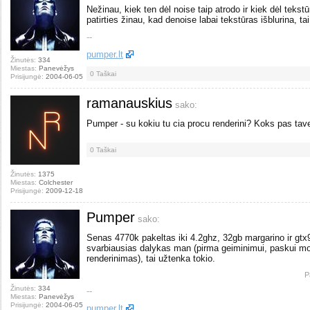
Nežinau, kiek ten dėl noise taip atrodo ir kiek dėl tekstū
patirties žinau, kad denoise labai tekstūras išblurina, tai
--
pumper.lt
Žinutės:
334
Miestas:
Panevėžys
0
Taškai
Prisijungė:
2004-06-05
ramanauskius
sako:
Pumper - su kokiu tu cia procu renderini? Koks pas tave
0
Taškai
Žinutės:
1375
Miestas:
Colchester
Prisijungė:
2009-12-18
Pumper
sako:
Senas 4770k pakeltas iki 4.2ghz, 32gb margarino ir gt
svarbiausias dalykas man (pirma geiminimui, paskui mode
renderinimas), tai užtenka tokio.
P
Žinutės:
334
--
Miestas:
Panevėžys
Prisijungė:
2004-06-05
pumper.lt