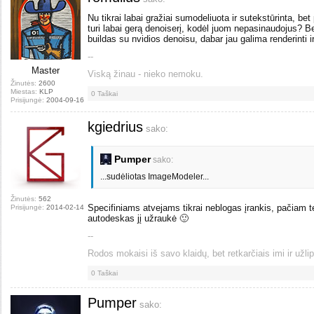
Nu tikrai labai gražiai sumodeliuota ir sutekstūrinta, bet
turi labai gerą denoiserį, kodėl juom nepasinaudojus? Be
buildas su nvidios denoisu, dabar jau galima renderinti ir
--
Master
Viską žinau - nieko nemoku.
Žinutės:
2600
Miestas:
KLP
0
Taškai
Prisijungė:
2004-09-16
kgiedrius
sako:
Pumper
sako:
...sudėliotas ImageModeler...
Žinutės:
562
Specifiniams atvejams tikrai neblogas įrankis, pačiam t
Prisijungė:
2014-02-14
autodeskas jį užraukė 🙂
--
Rodos mokaisi iš savo klaidų, bet retkarčiais imi ir užlip
0
Taškai
Pumper
sako: