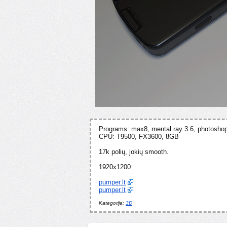
Programs: max8, mental ray 3.6, photosho
CPU: T9500, FX3600, 8GB
17k polių, jokių smooth.
1920x1200:
pumper.lt
pumper.lt
Kategorija:
3D