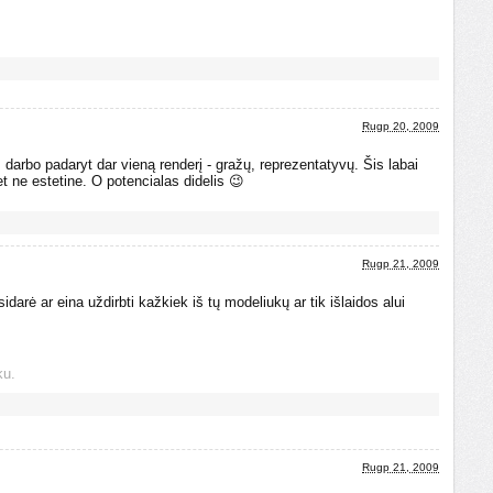
Rugp 20, 2009
s darbo padaryt dar vieną renderį - gražų, reprezentatyvų. Šis labai
t ne estetine. O potencialas didelis 😉
Rugp 21, 2009
arė ar eina uždirbti kažkiek iš tų modeliukų ar tik išlaidos alui
ku.
Rugp 21, 2009