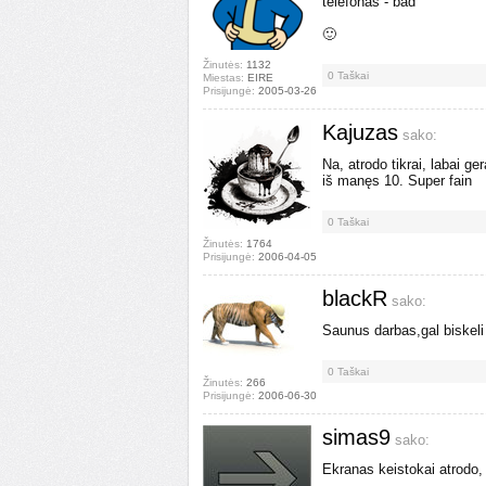
telefonas - bad
🙂
Žinutės:
1132
0
Taškai
Miestas:
EIRE
Prisijungė:
2005-03-26
Kajuzas
sako:
Na, atrodo tikrai, labai g
iš manęs 10. Super fain
0
Taškai
Žinutės:
1764
Prisijungė:
2006-04-05
blackR
sako:
Saunus darbas,gal biskeli 
0
Taškai
Žinutės:
266
Prisijungė:
2006-06-30
simas9
sako:
Ekranas keistokai atrodo, 