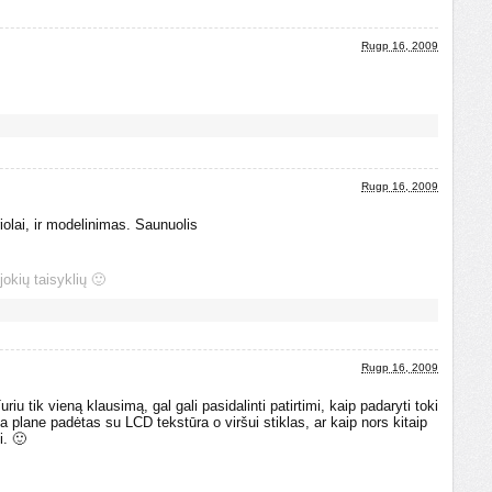
Rugp 16, 2009
Rugp 16, 2009
riolai, ir modelinimas. Saunuolis
jokių taisyklių 🙂
Rugp 16, 2009
uriu tik vieną klausimą, gal gali pasidalinti patirtimi, kaip padaryti toki
 plane padėtas su LCD tekstūra o viršui stiklas, ar kaip nors kitaip
i. 🙂