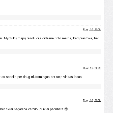
Rugp 16, 2009
erai. Mygtukų mapų rezoliucija didesnėj foto matos, kad prastoka, bet
Rugp 16, 2009
tas seselis per daug triuksmingas bet seip viskas ledas...
Rugp 18, 2009
bet tikrai negadina vaizdo, puikiai padirbėta 🙂