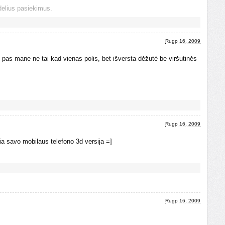
delius pasiekimus.
Rugp 16, 2009
en pas mane ne tai kad vienas polis, bet išversta dėžutė be viršutinės
Rugp 16, 2009
 savo mobilaus telefono 3d versija =]
Rugp 16, 2009