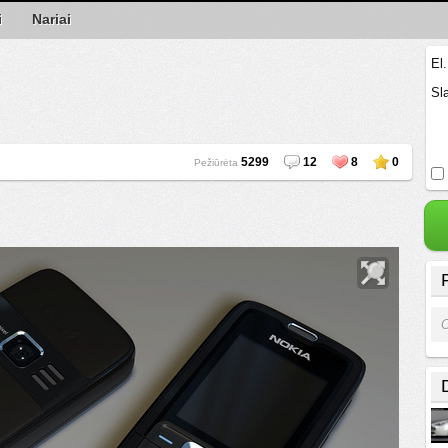
i
Nariai
El
Sl
5299
12
8
0
Pežiūrėta
O