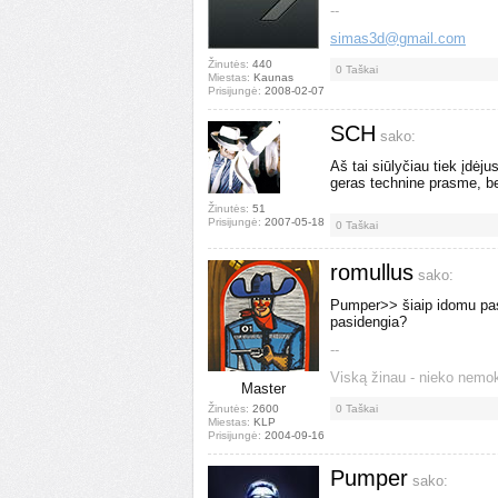
--
simas3d@gmail.com
Žinutės:
440
0
Taškai
Miestas:
Kaunas
Prisijungė:
2008-02-07
SCH
sako:
Aš tai siūlyčiau tiek įdėju
geras technine prasme, be
Žinutės:
51
Prisijungė:
2007-05-18
0
Taškai
romullus
sako:
Pumper>> šiaip idomu pasid
pasidengia?
--
Viską žinau - nieko nemo
Master
Žinutės:
2600
0
Taškai
Miestas:
KLP
Prisijungė:
2004-09-16
Pumper
sako: