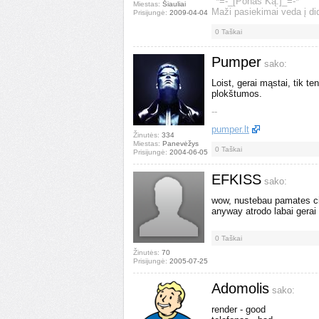
'''*=-_[Ponas Ką.]_=-*'''
Miestas:
Šiauliai
Maži pasiekimai veda į di
Prisijungė:
2009-04-04
0
Taškai
Pumper
sako:
Loist, gerai mąstai, tik t
plokštumos.
--
pumper.lt
Žinutės:
334
Miestas:
Panevėžys
0
Taškai
Prisijungė:
2004-06-05
EFKISS
sako:
wow, nustebau pamates cia
anyway atrodo labai gerai
0
Taškai
Žinutės:
70
Prisijungė:
2005-07-25
Adomolis
sako:
render - good