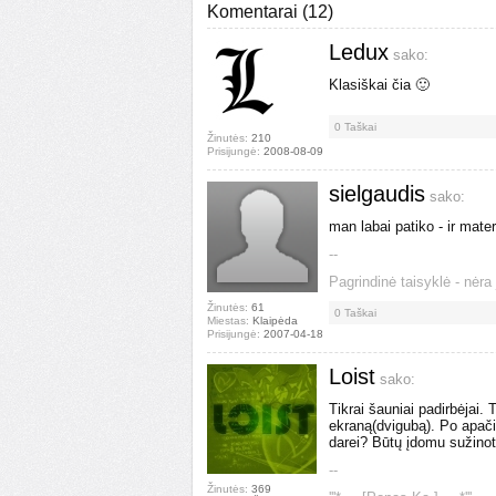
Komentarai
(
12
)
Ledux
sako:
Klasiškai čia 🙂
0
Taškai
Žinutės:
210
Prisijungė:
2008-08-09
sielgaudis
sako:
man labai patiko - ir mate
--
Pagrindinė taisyklė - nėra 
Žinutės:
61
0
Taškai
Miestas:
Klaipėda
Prisijungė:
2007-04-18
Loist
sako:
Tikrai šauniai padirbėjai. T
ekraną(dvigubą). Po apačia
darei? Būtų įdomu sužinot
--
Žinutės:
369