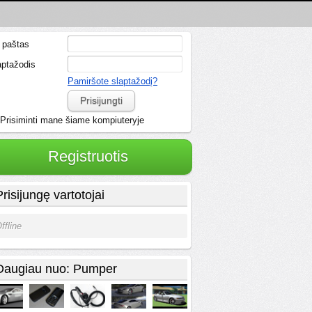
. paštas
aptažodis
Pamiršote slaptažodį?
Prisijungti
Prisiminti mane šiame kompiuteryje
Registruotis
Prisijungę vartotojai
ffline
Daugiau nuo: Pumper