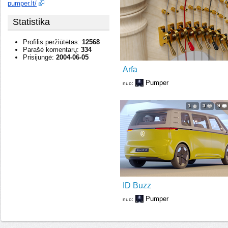
pumper.lt/
Statistika
Profilis peržiūtėtas:
12568
Parašė komentarų:
334
Prisijungė:
2004-06-05
Arfa
Pumper
nuo:
1
3
9
ID Buzz
Pumper
nuo: