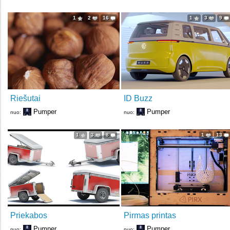
1
2
16
1
3
9
Riešutai
ID Buzz
Pumper
Pumper
nuo:
nuo:
1
3
8
1
13
Priekabos
Pirmas printas
Pumper
Pumper
nuo:
nuo: