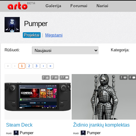
Galerija
Forumai
Nariai
Pumper
Projektai
|
Mėgstami
Rūšiuoti:
Kategorija:
«
‹
1
2
3
›
»
1
3
12
1
6
Steam Deck
Židinio įrankių komplektas
Pumper
Pumper
nuo:
nuo: