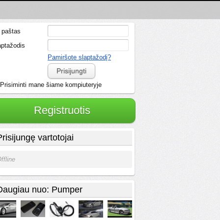
. paštas
aptažodis
Pamiršote slaptažodį?
Prisijungti
Prisiminti mane šiame kompiuteryje
Registruotis
Prisijungę vartotojai
ffline
Daugiau nuo: Pumper