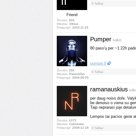
0
Taškai
Friend
Žinutės:
933
Miestas:
Vilnius
Prisijungė:
2003-11-25
Pumper
sako:
80 pass'ų per ~1:22h padar
--
pumper.lt
Žinutės:
334
0
Taškai
Miestas:
Panevėžys
Prisijungė:
2004-06-05
ramanauskius
sak
per daug noiso dofe. Valy
be denoiso o viena su ger
Taip neprarasi joje detalum
Lempos tai pacios gerai a
Žinutės:
1375
Miestas:
Colchester
Prisijungė:
2009-12-18
0
Taškai