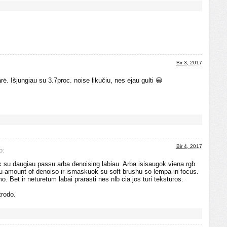
Bir 3, 2017
ė. Išjungiau su 3.7proc. noise likučiu, nes ėjau gulti 😀
Bir 4, 2017
o:
k su daugiau passu arba denoising labiau. Arba isisaugok viena rgb
u amount of denoiso ir ismaskuok su soft brushu so lempa in focus.
o. Bet ir neturetum labai prarasti nes nlb cia jos turi teksturos.
trodo.