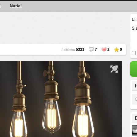
i
Nariai
El
Sl
5323
7
2
0
Pežiūrėta
O