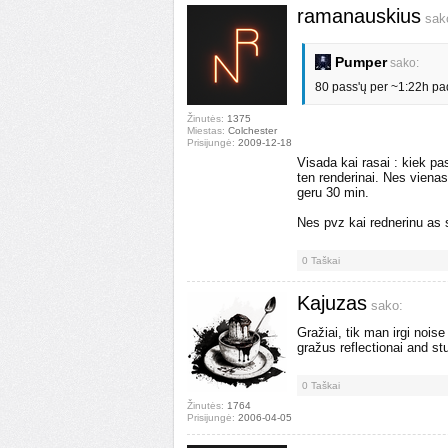
ramanauskius
sak
Pumper
sako:
80 pass'ų per ~1:22h pada
Žinutės:
1375
Miestas:
Colchester
Prisijungė:
2009-12-18
Visada kai rasai : kiek p
ten renderinai. Nes viena
geru 30 min.
Nes pvz kai rednerinu as 
0
Taškai
Kajuzas
sako:
Gražiai, tik man irgi nois
gražus reflectionai and stu
0
Taškai
Žinutės:
1764
Prisijungė:
2006-04-05