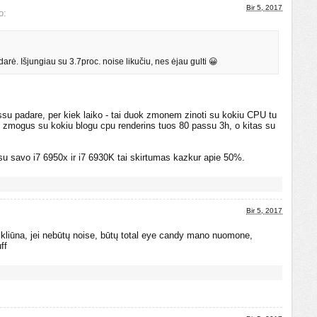
Bir 5, 2017
o:
rė. Išjungiau su 3.7proc. noise likučiu, nes ėjau gulti 😀
assu padare, per kiek laiko - tai duok zmonem zinoti su kokiu CPU tu
s zmogus su kokiu blogu cpu renderins tuos 80 passu 3h, o kitas su
su savo i7 6950x ir i7 6930K tai skirtumas kazkur apie 50%.
Bir 5, 2017
e kliūna, jei nebūtų noise, būtų total eye candy mano nuomone,
ff