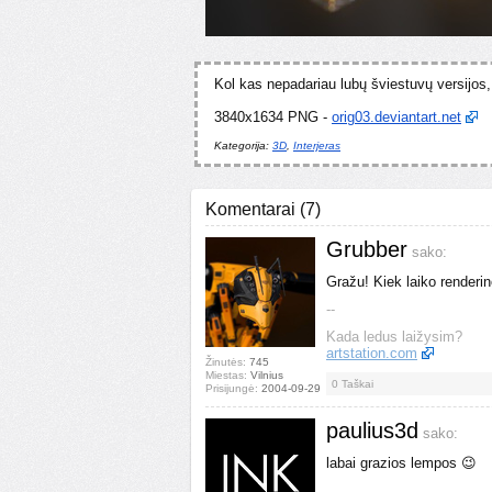
Kol kas nepadariau lubų šviestuvų versijos, 
3840x1634 PNG -
orig03.deviantart.net
Kategorija:
3D
,
Interjeras
Komentarai
(
7
)
Grubber
sako:
Gražu! Kiek laiko renderi
--
Kada ledus laižysim?
artstation.com
Žinutės:
745
Miestas:
Vilnius
0
Taškai
Prisijungė:
2004-09-29
paulius3d
sako:
labai grazios lempos 😉