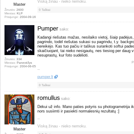
Viską žinau - nieko nemoku.
Master
Žinutės:
2600
0
Taškai
Miestas:
KLP
Prisijungė:
2004-09-16
Pumper
sako:
Kadangi riešutas mažas, nesilaiko vietoj, šiaip padėjus,
pagrindo, todėl riešutas sukasi su pagrindu, t.y. backgr
nereikėjo. Kas tuo pačiu ir taškus surankoti softui pad
skaičiuojant, tai nieko nesigautų, nes tiesiog per daug 
nesuprastų, kur foto sudėlioti.
Žinutės:
334
P
Miestas:
Panevėžys
Prisijungė:
2004-06-05
--
pumper.lt
0
Taškai
romullus
sako:
Dėkui už info. Mano paties potyris su photogrametrija i
nors susiimti ir pasiekti normalesnių rezultatų :]
--
Viską žinau - nieko nemoku.
Master