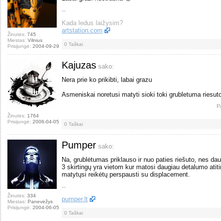
--
Kada ledus laižysim?
artstation.com
Žinutės:
745
Miestas:
Vilnius
0
Taškai
Prisijungė:
2004-09-29
Kajuzas
sako:
Nera prie ko prikibti, labai grazu
Asmeniskai noretusi matyti sioki toki grubletuma riesuto
P
Žinutės:
1764
Prisijungė:
2006-04-05
0
Taškai
Pumper
sako:
Na, grublėtumas priklauso ir nuo paties riešuto, nes d
3 skirtingų yra vietom kur matosi daugiau detalumo ati
matytųsi reikėtų perspausti su displacement.
--
Žinutės:
334
pumper.lt
Miestas:
Panevėžys
Prisijungė:
2004-06-05
0
Taškai