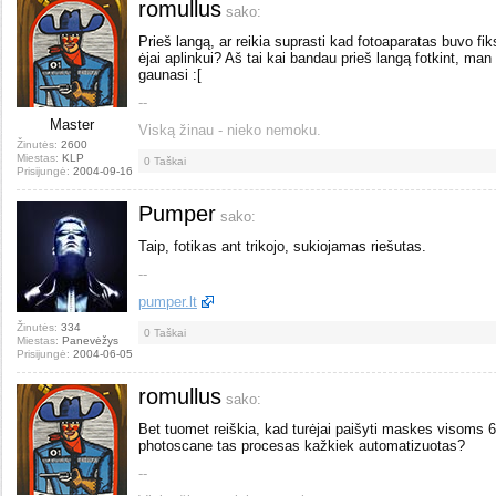
romullus
sako:
Prieš langą, ar reikia suprasti kad fotoaparatas buvo fiksu
ėjai aplinkui? Aš tai kai bandau prieš langą fotkint, man 
gaunasi :[
--
Master
Viską žinau - nieko nemoku.
Žinutės:
2600
Miestas:
KLP
0
Taškai
Prisijungė:
2004-09-16
Pumper
sako:
Taip, fotikas ant trikojo, sukiojamas riešutas.
--
pumper.lt
Žinutės:
334
0
Taškai
Miestas:
Panevėžys
Prisijungė:
2004-06-05
romullus
sako:
Bet tuomet reiškia, kad turėjai paišyti maskes visoms
photoscane tas procesas kažkiek automatizuotas?
--