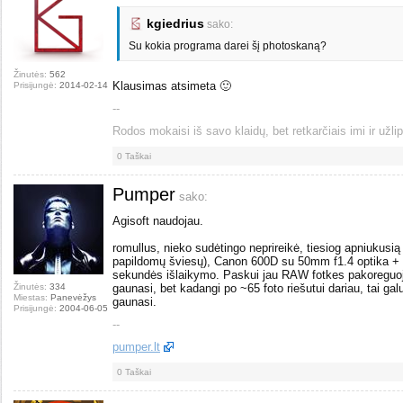
kgiedrius
sako:
Su kokia programa darei šį photoskaną?
Žinutės:
562
Klausimas atsimeta 🙂
Prisijungė:
2014-02-14
--
Rodos mokaisi iš savo klaidų, bet retkarčiais imi ir užlip
0
Taškai
Pumper
sako:
Agisoft naudojau.
romullus, nieko sudėtingo neprireikė, tiesiog apniukusią 
papildomų šviesų), Canon 600D su 50mm f1.4 optika +
sekundės išlaikymo. Paskui jau RAW fotkes pakoreguoji
Žinutės:
334
gaunasi, bet kadangi po ~65 foto riešutui dariau, tai galu
Miestas:
Panevėžys
gaunasi.
Prisijungė:
2004-06-05
--
pumper.lt
0
Taškai