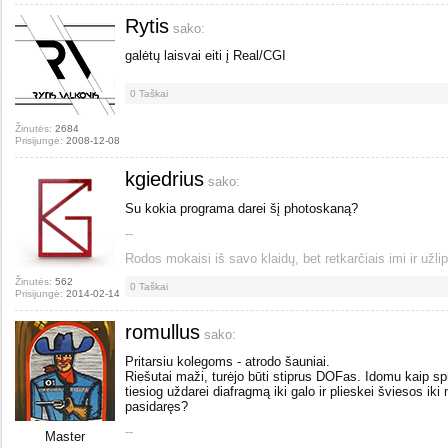
Rytis
sako:
galėtų laisvai eiti į Real/CGI
0
Taškai
Žinutės:
2684
Prisijungė:
2008-12-08
kgiedrius
sako:
Su kokia programa darei šį photoskaną?
--
Rodos mokaisi iš savo klaidų, bet retkarčiais imi ir užlip
Žinutės:
562
0
Taškai
Prisijungė:
2014-02-14
romullus
sako:
Pritarsiu kolegoms - atrodo šauniai.
Riešutai maži, turėjo būti stiprus DOFas. Idomu kaip s
tiesiog uždarei diafragmą iki galo ir plieskei šviesos iki 
pasidaręs?
--
Master