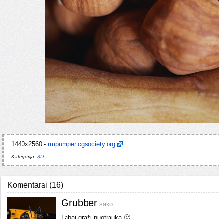
1440x2560 -
rmpumper.cgsociety.org
Kategorija:
3D
Komentarai
(
16
)
Grubber
sako:
Labai graži nuotrauka 🙂