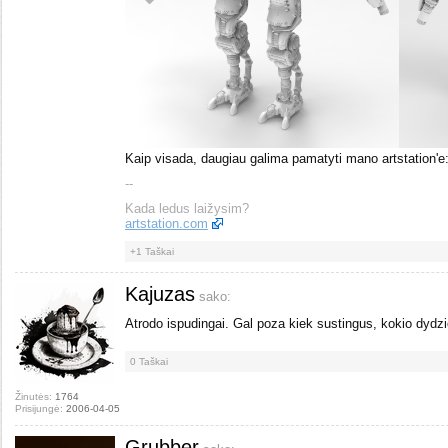
Kaip visada, daugiau galima pamatyti mano artstation'e
--
Kada ledus laižysim?
artstation.com
+1
Taškai
Kajuzas
sako:
Atrodo ispudingai. Gal poza kiek sustingus, kokio dydzi
0
Taškai
Žinutės:
1764
Prisijungė:
2006-04-05
Grubber