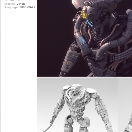
Žinutės:
745
Miestas:
Vilnius
Prisijungė:
2004-09-29