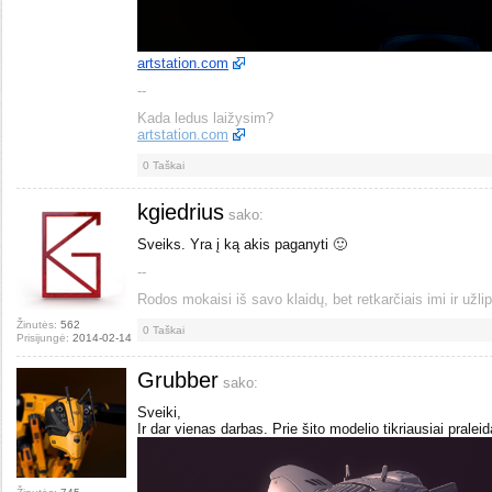
artstation.com
--
Kada ledus laižysim?
artstation.com
0
Taškai
kgiedrius
sako:
Sveiks. Yra į ką akis paganyti 🙂
--
Rodos mokaisi iš savo klaidų, bet retkarčiais imi ir užlip
Žinutės:
562
0
Taškai
Prisijungė:
2014-02-14
Grubber
sako:
Sveiki,
Ir dar vienas darbas. Prie šito modelio tikriausiai prale