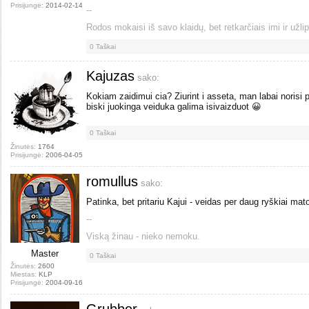
Prisijungė:
2014-02-14
--
Rodos mokaisi iš savo klaidų, bet retkarčiais imi ir užlip
0
Taškai
Kajuzas
sako:
Kokiam zaidimui cia? Ziurint i asseta, man labai norisi 
biski juokinga veiduka galima isivaizduot 😀
0
Taškai
Žinutės:
1764
Prisijungė:
2006-04-05
romullus
sako:
Patinka, bet pritariu Kajui - veidas per daug ryškiai mat
--
Viską žinau - nieko nemoku.
Master
0
Taškai
Žinutės:
2600
Miestas:
KLP
Prisijungė:
2004-09-16