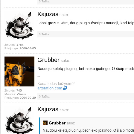
0
Taškai
Kajuzas
sako:
Labai grazus wire, daug pluginu/scriptu naudoji, kad tai
0
Taškai
Žinutės:
1764
Prisijungė:
2006-04-05
Grubber
sako:
Naudoju keletą pluginų, bet nieko įpatingo. O šiaip model
--
Kada ledus laižysim?
artstation.com
Žinutės:
745
Miestas:
Vilnius
0
Taškai
Prisijungė:
2004-09-29
Kajuzas
sako:
Grubber
sako:
Naudoju keletą pluginų, bet nieko įpatingo. O šiaip model