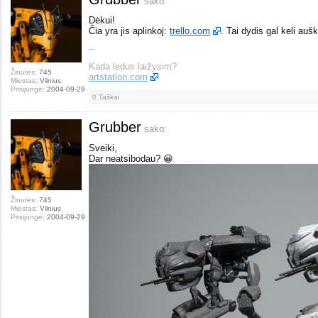
sako:
Dėkui!
Čia yra jis aplinkoj:
trello.com
. Tai dydis gal keli aušk
--
Kada ledus laižysim?
Žinutės:
745
artstation.com
Miestas:
Vilnius
Prisijungė:
2004-09-29
0
Taškai
Grubber
sako:
Sveiki,
Dar neatsibodau? 😀
Žinutės:
745
Miestas:
Vilnius
Prisijungė:
2004-09-29