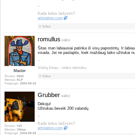
--
Kada ledus laižysim?
artstation.com
0
Taškai
romullus
sako:
Šitas man labiausiai patinka iš visų papostintų. Ir labi
visada. Jei ne paslaptis, kiek maždaug laiko užtrukai nu
--
Viską žinau - nieko nemoku.
Master
Žinutės:
2600
0
Taškai
Miestas:
KLP
Prisijungė:
2004-09-16
Grubber
sako:
Dėkoju!
Užtrukau beveik 200 valandų.
--
Kada ledus laižysim?
Žinutės:
745
artstation.com
Miestas:
Vilnius
Prisijungė:
2004-09-29