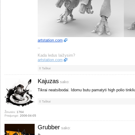
artstation.com
--
Kada ledus laižysim?
artstation.com
0
Taškai
Kajuzas
sako:
Tikrai neatsibodai. Idomu butu pamatyti high polio tinkl
0
Taškai
Žinutės:
1764
Prisijungė:
2006-04-05
Grubber
sako: