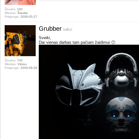
Žinutės:
150
Miestas:
Šiauliai
Prisijungė:
2006-05-27
Grubber
sako:
Sveiki,
Dar vienas darbas tam pačiam žaidimui 🙂
Žinutės:
745
Miestas:
Vilnius
Prisijungė:
2004-09-29