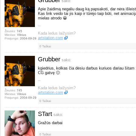
Grubber
sako:
Apie žaidimą negaliu daug ką papsakoti, dar nėra išleist
Kas link veido tai jis kaip ir tūrėjo taip būti, net anima
mielas atrodo 😀
--
Žinutės:
745
Kada ledus laižysim?
Miestas:
Vilnius
artstation.com
Prisijungė:
2004-09-29
0
Taškai
Grubber
sako:
kgiedrius, kolkas čia dėsiu darbus kuriuos dariau šitam ž
CG gatvę 🙂
--
Kada ledus laižysim?
Žinutės:
745
artstation.com
Miestas:
Vilnius
Prisijungė:
2004-09-29
0
Taškai
STart
sako:
Gražūs darbai
0
Taškai