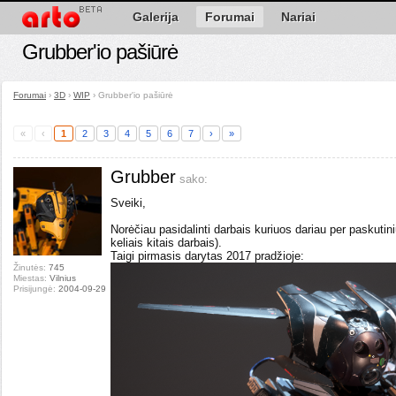
Galerija
Forumai
Nariai
Grubber'io pašiūrė
Forumai
›
3D
›
WIP
›
Grubber'io pašiūrė
«
‹
1
2
3
4
5
6
7
›
»
Grubber
sako:
Sveiki,
Norėčiau pasidalinti darbais kuriuos dariau per paskutini
keliais kitais darbais).
Taigi pirmasis darytas 2017 pradžioje:
Žinutės:
745
Miestas:
Vilnius
Prisijungė:
2004-09-29