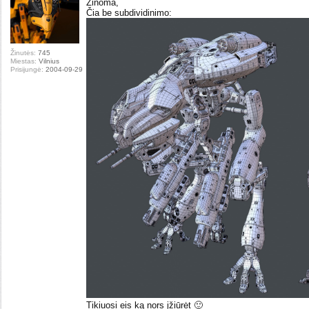
Žinoma,
Čia be subdividinimo:
Žinutės:
745
Miestas:
Vilnius
Prisijungė:
2004-09-29
Tikiuosi eis ką nors įžiūrėt 🙂