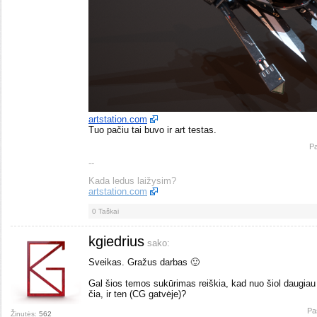
artstation.com
Tuo pačiu tai buvo ir art testas.
Pa
--
Kada ledus laižysim?
artstation.com
0
Taškai
kgiedrius
sako:
Sveikas. Gražus darbas 🙂
Gal šios temos sukūrimas reiškia, kad nuo šiol daugiau 
čia, ir ten (CG gatvėje)?
Pa
Žinutės:
562