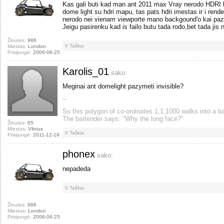
Kas gali buti kad man ant 2011 max Vray nerodo HDRI
dome light su hdri mapu, tas pats hdri imestas ir i re
nerodo nei vienam viewporte mano backgound'o kai p
Jeigu pasirenku kad is failo butu tada rodo,bet tada jis
Žinutės:
986
0
Taškai
Miestas:
London
Prisijungė:
2006-06-25
Karolis_01
sako:
Meginai ant domelight pazymeti invisible?
--
So this polygon of co-ordinates 1,1,1000 walks into a ba
The bartender says: "Why the long face?"
Žinutės:
65
Miestas:
Vilnius
0
Taškai
Prisijungė:
2011-12-19
phonex
sako:
nepadeda
0
Taškai
Žinutės:
986
Miestas:
London
Prisijungė:
2006-06-25