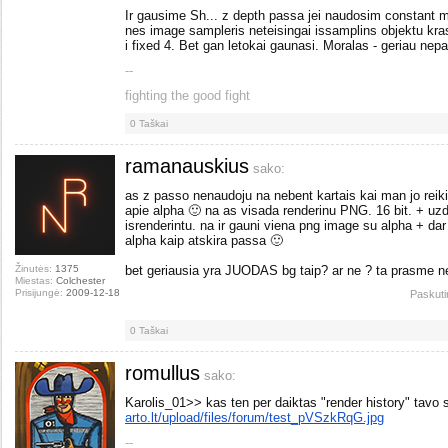
Ir gausime Sh... z depth passa jei naudosim constant ma
nes image sampleris neteisingai issamplins objektu kras
i fixed 4. Bet gan letokai gaunasi. Moralas - geriau nepa
--
fighting the good fight
0
Taškai
ramanauskius
sako:
as z passo nenaudoju na nebent kartais kai man jo reik
apie alpha 🙂 na as visada renderinu PNG. 16 bit. + u
isrenderintu. na ir gauni viena png image su alpha + dar
alpha kaip atskira passa 🙂
Žinutės:
1375
bet geriausia yra JUODAS bg taip? ar ne ? ta prasme ne
Miestas:
Colchester
Prisijungė:
2009-12-18
Paskuti
0
Taškai
romullus
sako:
Karolis_01>> kas ten per daiktas "render history" tavo 
arto.lt/upload/files/forum/test_pVSzkRqG.jpg
--