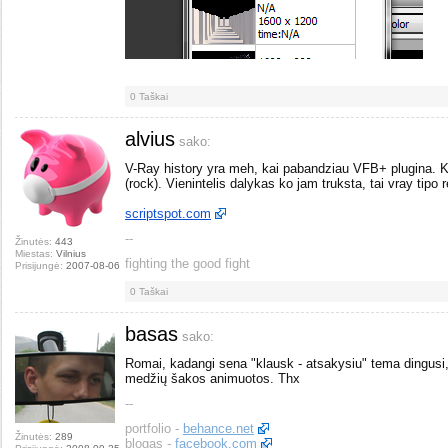
0
Taškai
alvius
sako:
V-Ray history yra meh, kai pabandziau VFB+ plugina. K
(rock). Vienintelis dalykas ko jam truksta, tai vray tipo 
scriptspot.com
--
Žinutės:
443
Miestas:
Vilnius
fighting the good fight
Prisijungė:
2007-08-06
0
Taškai
basas
sako:
Romai, kadangi sena "klausk - atsakysiu" tema dingusi, ga
medžių šakos animuotos. Thx
--
portfolio -
behance.net
Žinutės:
289
blogas -
facebook.com