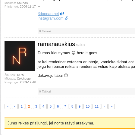
Miestas:
Kaunas
--
Prisijungė:
2006-11-17
3docean.net
instagram.com
0
Taškai
ramanauskius
sako:
Durnas klausymas 😀 here it goes...
ar kai renderinat exterjera ar interja, varnicka tikinat a
jeigu ten baisai reikia isirenderinat veliau kaip atskira p
Žinutės:
1375
dekavoju labai 🙂
Miestas:
Colchester
Prisijungė:
2009-12-18
0
Taškai
«
‹
1
2
3
4
5
6
7
8
9
10
11
›
»
Jums reikės prisijungti, jei norite rašyti atsakymą.