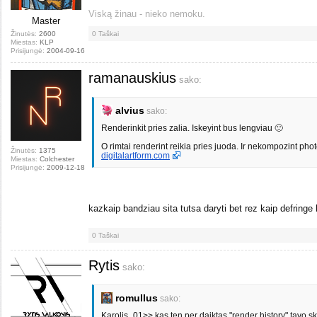
Viską žinau - nieko nemoku.
Master
Žinutės:
2600
0
Taškai
Miestas:
KLP
Prisijungė:
2004-09-16
ramanauskius
sako:
alvius
sako:
Renderinkit pries zalia. Iskeyint bus lengviau 🙂
O rimtai renderint reikia pries juoda. Ir nekompozint ph
Žinutės:
1375
digitalartform.com
Miestas:
Colchester
Prisijungė:
2009-12-18
kazkaip bandziau sita tutsa daryti bet rez kaip defringe
0
Taškai
Rytis
sako:
romullus
sako:
Karolis_01>> kas ten per daiktas "render history" tavo s