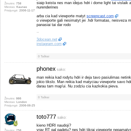
siaip keista nes man idejus hdri i dome light tai vislaik
Žinutės:
758
nurenderines
Miestas:
Kaunas
Prisijungė:
2006-11-17
arba cia kad viewporte matyt
screencast.com
o viewporte gali nesimatyt jei .hdr formatas, neisveza m
panasiai tai dar rodo
--
3docean.net
instagram.com
0
Taškai
phonex
sako:
man reikia kad rodytu hdri ir deja tavo pasiulimas netink
jokio tikslo. Man reikia kad matyciau viewporte savo hdr
darau tam map'ui. Nu zodziu cia kazkokia pieva.
0
Taškai
Žinutės:
986
Miestas:
London
Prisijungė:
2006-06-25
toto777
sako:
kieno HDRI naudoji?
vray RT gal padetu? nes hdri tikrai viewporte nepamatys
Žinutės:
758