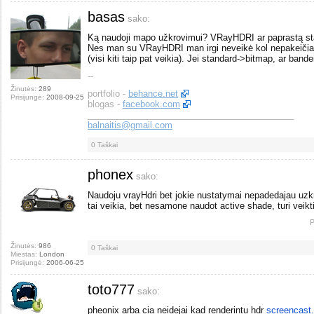
basas
sako:
Ką naudoji mapo užkrovimui? VRayHDRI ar paprastą st
Nes man su VRayHDRI man irgi neveikė kol nepakeičiau
(visi kiti taip pat veikia). Jei standard->bitmap, ar band
--
Žinutės:
289
portfolio -
behance.net
Prisijungė:
2008-09-25
blogas -
facebook.com
__________________________________________
balnaitis@gmail.com
0
Taškai
phonex
sako:
Naudoju vrayHdri bet jokie nustatymai nepadedajau uzk
tai veikia, bet nesamone naudot active shade, turi veikti 
P
Žinutės:
986
0
Taškai
Miestas:
London
Prisijungė:
2006-06-25
toto777
sako:
pheonix arba cia neidejai kad renderintu hdr
screencast