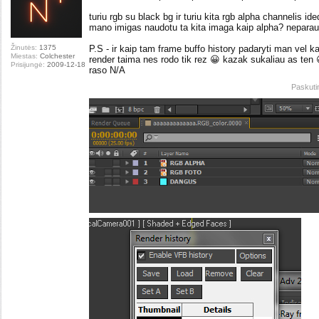
turiu rgb su black bg ir turiu kita rgb alpha channelis id
mano imigas naudotu ta kita imaga kaip alpha? neparau
Žinutės:
1375
P.S - ir kaip tam frame buffo history padaryti man vel k
Miestas:
Colchester
render taima nes rodo tik rez 😀 kazak sukaliau as ten 
Prisijungė:
2009-12-18
raso N/A
Paskuti