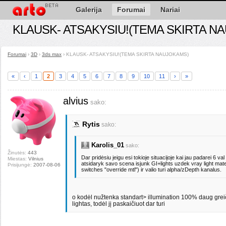
Galerija
Forumai
Nariai
KLAUSK- ATSAKYSIU!(TEMA SKIRTA N
Forumai
›
3D
›
3ds max
›
KLAUSK- ATSAKYSIU!(TEMA SKIRTA NAUJOKAMS)
«
‹
1
2
3
4
5
6
7
8
9
10
11
›
»
alvius
sako:
Rytis
sako:
Karolis_01
sako:
Žinutės:
443
Dar pridėsiu jeigu esi tokioje situacijoje kai jau padarei 6 va
Miestas:
Vilnius
atsidaryk savo scena isjunk GI+lights uzdek vray light mate
Prisijungė:
2007-08-06
switches "override mtl") ir valio turi alpha/zDepth kanalus.
o kodėl nužtenka standart> illumination 100% daug greičia
lightas, todėl jį paskaičiuot dar turi