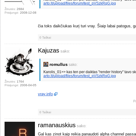
arto.lt/upload/files/forum/test_pVSzkRqG.jpg
Žinutės:
2684
Prisijungė:
2008-12-08
čia toks daikčiukas kurį turi vray. Šiaip labai patogus, ga
0
Taškai
Kajuzas
sako:
romullus
sako:
Karolis_01>> kas ten per daiktas "render history" tavo s
arto.lt/upload/files/forum/test_pVSzkRqG.jpg
Žinutės:
1764
Prisijungė:
2006-04-05
vray.info
P
0
Taškai
ramanauskius
sako:
Gal kas zinot kaip reikia panaudoti alpha channel passa