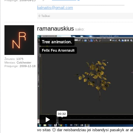
Prisijungė:
2008-09-25
__________________________________________
balnaitis@gmail.com
0
Taškai
ramanauskius
sako:
Žinutės:
1375
Miestas:
Colchester
Prisijungė:
2009-12-18
vo sitas 🙂 dar neisbandziau jei isbandysi pasakyk ar at