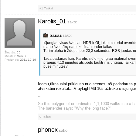
+1
Taškai
Karolis_01
sako:
basas
sako:
Išjungiau visas šviesas, HDR ir GI, jokio material override,
mano švediškų namukų final render failas.
Turim alpha ir Zdepth per 23,3 sekundes. RGB juodas ne
Žinutės:
65
Miestas:
Vilnius
Tada padariau kaip Karolis siūlo - įjungiau material over
Prisijungė:
2011-12-19
praėjus 4,13 minutės atsibodo laukti ir išjungiau. Tai ka
puse minutės?
Idomu,tikriausiai priklauso nuo scenos, aš padariau ta p
atvirkstini rezultata :VrayLightMtl 10s užtruko o isjungu
--
So this polygon of co-ordinates 1,1,1000 walks into a ba
The bartender says: "Why the long face?"
0
Taškai
phonex
sako: