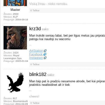
Viską žinau - nieko nemoku.
Master
0
Taškai
Žinutės:
2600
Miestas:
KLP
Prisijungė:
2004-09-16
krz3d
sako:
Man trukdė seniau labai, bet per ilgus metus jau priprat
patogu kai naudoji su wacomu
--
ArtStation
Žinutės:
1424
Facebook
Miestas:
Royal
Instagram
Leamington Spa
Prisijungė:
2005-01-04
0
Taškai
blink182
sako:
Man taip pat is pradziu nesamone atrode, bet kai priprant
pratinkis neatleidinet alt ir tiek
--
cheers!
Žinutės:
917
Miestas:
Bournemouth
0
Taškai
Prisijungė:
2011-04-09