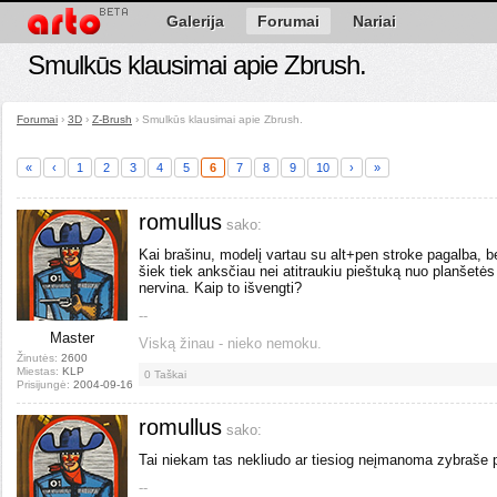
Galerija
Forumai
Nariai
Smulkūs klausimai apie Zbrush.
Forumai
›
3D
›
Z-Brush
›
Smulkūs klausimai apie Zbrush.
«
‹
1
2
3
4
5
6
7
8
9
10
›
»
romullus
sako:
Kai brašinu, modelį vartau su alt+pen stroke pagalba, bė
šiek tiek anksčiau nei atitraukiu pieštuką nuo planšetės 
nervina. Kaip to išvengti?
--
Master
Viską žinau - nieko nemoku.
Žinutės:
2600
Miestas:
KLP
0
Taškai
Prisijungė:
2004-09-16
romullus
sako:
Tai niekam tas nekliudo ar tiesiog neįmanoma zybraše pa
--