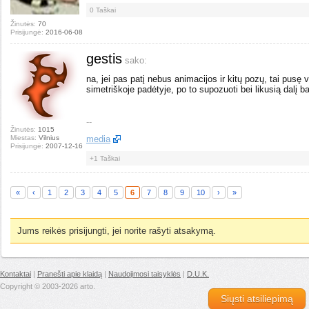
0
Taškai
Žinutės:
70
Prisijungė:
2016-06-08
gestis
sako:
na, jei pas patį nebus animacijos ir kitų pozų, tai pusę 
simetriškoje padėtyje, po to supozuoti bei likusią dalį ba
--
Žinutės:
1015
Miestas:
Vilnius
media
Prisijungė:
2007-12-16
+1
Taškai
«
‹
1
2
3
4
5
6
7
8
9
10
›
»
Jums reikės prisijungti, jei norite rašyti atsakymą.
Kontaktai
|
Pranešti apie klaidą
|
Naudojimosi taisyklės
|
D.U.K.
Copyright © 2003-2026 arto.
Siųsti atsiliepimą