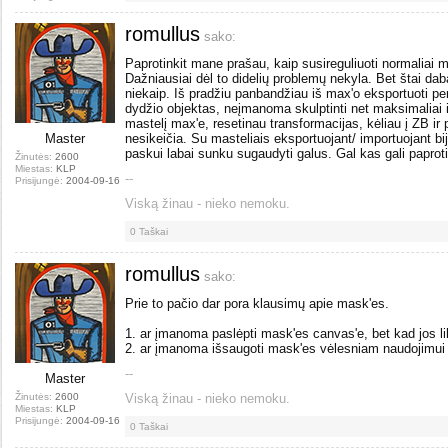
romullus
sako:
Paprotinkit mane prašau, kaip susireguliuoti normaliai m
Dažniausiai dėl to didelių problemų nekyla. Bet štai da
niekaip. Iš pradžiu panbandžiau iš max'o eksportuoti per
dydžio objektas, neįmanoma skulptinti net maksimaliai 
mastelį max'e, resetinau transformacijas, kėliau į ZB ir 
Master
nesikeičia. Su masteliais eksportuojant/ importuojant bija
paskui labai sunku sugaudyti galus. Gal kas gali paprot
Žinutės:
2600
Miestas:
KLP
--
Prisijungė:
2004-09-16
Viską žinau - nieko nemoku.
0
Taškai
romullus
sako:
Prie to pačio dar pora klausimų apie mask'es.
1. ar įmanoma paslėpti mask'es canvas'e, bet kad jos li
2. ar įmanoma išsaugoti mask'es vėlesniam naudojimui ar b
--
Master
Žinutės:
2600
Viską žinau - nieko nemoku.
Miestas:
KLP
Prisijungė:
2004-09-16
0
Taškai