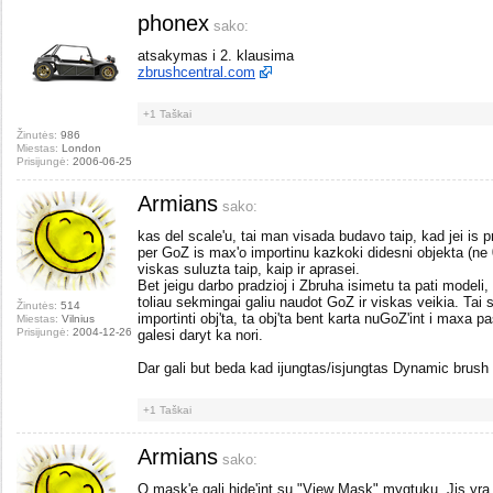
phonex
sako:
atsakymas i 2. klausima
zbrushcentral.com
+1
Taškai
Žinutės:
986
Miestas:
London
Prisijungė:
2006-06-25
Armians
sako:
kas del scale'u, tai man visada budavo taip, kad jei is
per GoZ is max'o importinu kazkoki didesni objekta (ne 0.
viskas suluzta taip, kaip ir aprasei.
Bet jeigu darbo pradzioj i Zbruha isimetu ta pati modeli, 
toliau sekmingai galiu naudot GoZ ir viskas veikia. Tai 
Žinutės:
514
importinti obj'ta, ta obj'ta bent karta nuGoZ'int i maxa pa
Miestas:
Vilnius
Prisijungė:
2004-12-26
galesi daryt ka nori.
Dar gali but beda kad ijungtas/isjungtas Dynamic brush
+1
Taškai
Armians
sako:
O mask'e gali hide'int su "View Mask" mygtuku. Jis yr