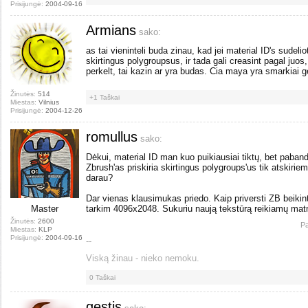
Prisijungė:
2004-09-16
Armians
sako:
as tai vieninteli buda zinau, kad jei material ID's sudeli
skirtingus polygroupsus, ir tada gali creasint pagal juo
perkelt, tai kazin ar yra budas. Cia maya yra smarkiai ge
Žinutės:
514
+1
Taškai
Miestas:
Vilnius
Prisijungė:
2004-12-26
romullus
sako:
Dėkui, material ID man kuo puikiausiai tiktų, bet paband
Zbrush'as priskiria skirtingus polygroups'us tik atskir
darau?
Dar vienas klausimukas priedo. Kaip priversti ZB beikin
Master
tarkim 4096x2048. Sukuriu naują tekstūrą reikiamų matm
Žinutės:
2600
Pa
Miestas:
KLP
Prisijungė:
2004-09-16
--
Viską žinau - nieko nemoku.
0
Taškai
gestis