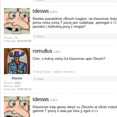
tdesws
sako:
Bandau pasiaiškinti zBrush magijos, tai klausimas išdyg
pirma viską viską T pozoj jam sudeliojat, aprengiat ir t.t.
pastatot į kažkokią pozą ir rengiat?
0
Taškai
Žinutės:
70
Prisijungė:
2016-06-08
romullus
sako:
Chm, o kokioj vietoj čia klausimas apie Zbrush?
--
Viską žinau - nieko nemoku.
Master
0
Taškai
Žinutės:
2600
Miestas:
KLP
Prisijungė:
2004-09-16
tdesws
sako:
Klausimas kaip geriau daryti su Zbrushu ar iškart statyt
gaminti T pozoj o tada per kitur jį rigint ir t.t.