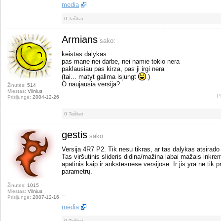
media
0
Taškai
Armians
sako:
keistas dalykas
pas mane nei darbe, nei namie tokio nera
paklausiau pas kirza, pas ji irgi nera
(tai... matyt galima isjungt
)
O naujausia versija?
Žinutės:
514
Miestas:
Vilnius
P
Prisijungė:
2004-12-26
0
Taškai
gestis
sako:
Versija 4R7 P2. Tik nesu tikras, ar tas dalykas atsirad
Tas viršutinis slideris didina/mažina labai mažais inkre
apatinis kaip ir ankstesnėse versijose. Ir jis yra ne tik pr
parametrų.
Žinutės:
1015
Miestas:
Vilnius
--
Prisijungė:
2007-12-16
media
0
Taškai