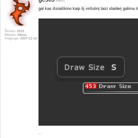
sako:
gal kas išsiaiškino kaip šį viršutinį laizi slaiderį galima i
Žinutės:
1015
Miestas:
Vilnius
Prisijungė:
2007-12-16
--