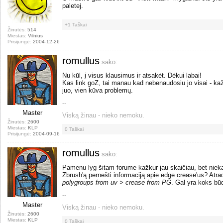
paletej.
+1
Taškai
Žinutės:
514
Miestas:
Vilnius
Prisijungė:
2004-12-26
romullus
sako:
Nu kūl, į visus klausimus ir atsakėt. Dėkui labai!
Kas link goZ, tai manau kad nebenaudosiu jo visai - k
juo, vien kūva problemų.
--
Master
Viską žinau - nieko nemoku.
Žinutės:
2600
Miestas:
KLP
0
Taškai
Prisijungė:
2004-09-16
romullus
sako:
Pamenu lyg šitam forume kažkur jau skaičiau, bet niekai
Zbrush'ą pernešti informaciją apie edge crease'us? Atr
polygroups from uv > crease from PG
. Gal yra koks b
--
Master
Viską žinau - nieko nemoku.
Žinutės:
2600
Miestas:
KLP
0
Taškai