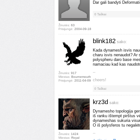
Dar gali bandyti Deformat
0
Taškai
Žinutės:
63
Prisijungė:
2004-09-18
blink182
sako:
Kada dynamesh isvis naudo
charu isvis nenaudot? Ar
polyspheru daro base mesh
namaciau kad kas naudot
--
Žinutės:
917
Miestas:
Bournemouth
cheers!
Prisijungė:
2011-04-09
0
Taškai
krz3d
sako:
Dynamesho topologija gera
iš ranku ištempt pirštus v
dynameshas sukuria visur 
O iš polysferos tu negalėt
--
Žinutės:
1424
Miestas:
Royal