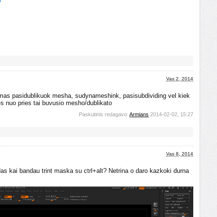
Vas 2, 2014
mas pasidublikuok mesha, sudynameshink, pasisubdividing vel kiek
ales nuo pries tai buvusio mesho/dublikato
Paskutinis redagavo:
Armians
2014-02-02, 15:27
Vas 8, 2014
das kai bandau trint maska su ctrl+alt? Netrina o daro kazkoki durna