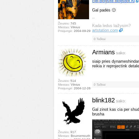
ciei-blogsite.blogspot.ru
Gal padės 🙂
--
Žinutės:
745
Kada ledus laižysim?
Miestas:
Vilnius
artstation.com
Prisijungė:
2004-09-29
0
Taškai
Armians
sako:
siaip pries dynameshinda
reikia ir reprojectink det
Žinutės:
514
Miestas:
Vilnius
0
Taškai
Prisijungė:
2004-12-26
blink182
sako:
Gal zinot kas cia per shu
brusha
Žinutės:
917
Miestas:
Bournemouth