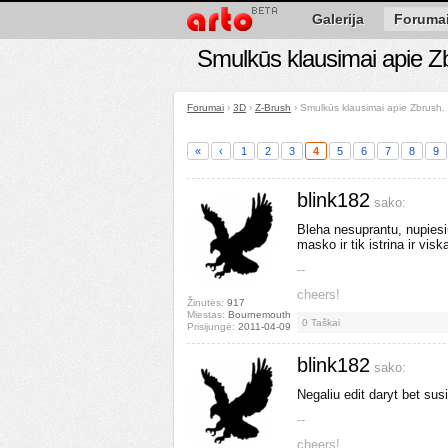
Galerija
Foruma
Smulkūs klausimai apie Z
Forumai
›
3D
›
Z-Brush
›
Smulkūs klausimai apie Zbrush.
«
‹
1
2
3
4
5
6
7
8
9
blink182
sako:
Bleha nesuprantu, nupiesi
masko ir tik istrina ir vi
--
cheers!
Žinutės:
917
Miestas:
Bournemouth
0
Taškai
Prisijungė:
2011-04-09
blink182
sako:
Negaliu edit daryt bet sus
--
cheers!