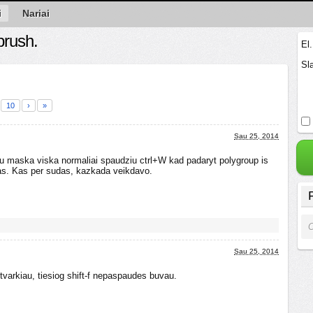
i
Nariai
brush.
El
Sl
10
›
»
Sau 25, 2014
u maska viska normaliai spaudziu ctrl+W kad padaryt polygroup is
skas. Kas per sudas, kazkada veikdavo.
O
Sau 25, 2014
itvarkiau, tiesiog shift-f nepaspaudes buvau.