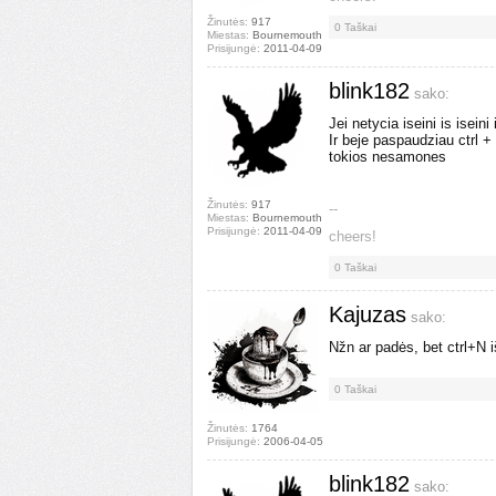
Žinutės:
917
0
Taškai
Miestas:
Bournemouth
Prisijungė:
2011-04-09
blink182
sako:
Jei netycia iseini is iseini 
Ir beje paspaudziau ctrl +
tokios nesamones
Žinutės:
917
--
Miestas:
Bournemouth
Prisijungė:
2011-04-09
cheers!
0
Taškai
Kajuzas
sako:
Nžn ar padės, bet ctrl+N i
0
Taškai
Žinutės:
1764
Prisijungė:
2006-04-05
blink182
sako: