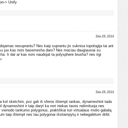
ion-> Unify
Sau 29, 2014
jamas nesuprantu? Nes kaip suprantu jis suknisa topologija tai ant
 su juo kas nors basemesha daro? Nes maciau daugiausiai su
a. Ir dar ar kas nors naudojat ta polysphere brusha? nes irgi
u
Sau 29, 2014
 kol sketchini, pvz gali iš sferos ištempt rankas, dynameshint tada
ėl dynameshint ir taip daryt ka nori niekas taves nelimituoja nes
vienodo tankumo polygonus, praktiškai turi virtualaus molio gabalą.
um taip ištempt nes tau polygonai išsitampytų ir nebegalėtum dirbt.