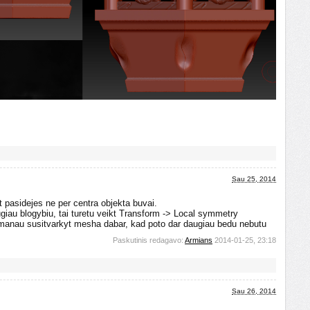
Sau 25, 2014
t pasidejes ne per centra objekta buvai.
ugiau blogybiu, tai turetu veikt Transform -> Local symmetry
 manau susitvarkyt mesha dabar, kad poto dar daugiau bedu nebutu
Paskutinis redagavo:
Armians
2014-01-25, 23:18
Sau 26, 2014