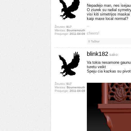
Nepadejo man, nes isejau 
O ziurek su radial symetry
visi kiti simetrijos maska
kaip maxe local normal?
--
Žinutės:
917
Miestas:
Bournemouth
cheers!
Prisijungė:
2011-04-09
0
Taškai
blink182
sako:
Va tokia nesamone gaunu k
turetu veikt
Speju cia kazkas su pivot
Žinutės:
917
Miestas:
Bournemouth
Prisijungė:
2011-04-09