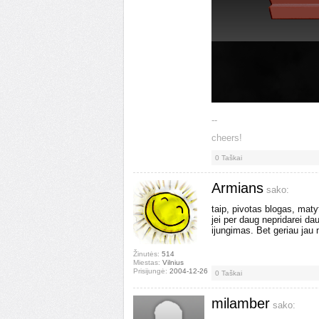
--
cheers!
0
Taškai
Armians
sako:
taip, pivotas blogas, maty
jei per daug nepridarei da
ijungimas. Bet geriau jau
Žinutės:
514
Miestas:
Vilnius
Prisijungė:
2004-12-26
0
Taškai
milamber
sako: