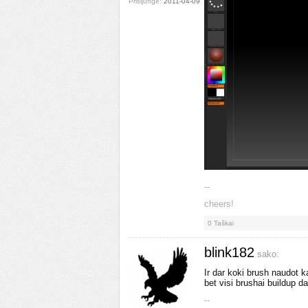
Prisijungė:
2011-04-09
--
cheers!
0
Taškai
blink182
sako:
Ir dar koki brush naudot ka
bet visi brushai buildup da
--