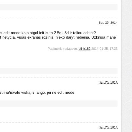
Sau 25, 2014
is edit modo kaip atgal ieit is to 2.5d i 3d ir toliau editint?
 f netycia, visas ekranas rozinis, nieko daryt nebeina. Uzknisa mane
Paskutinis redagavo:
blink182
2014-01-25, 17:33
Sau 25, 2014
štrina/išvalo viską iš lango, jei ne edit mode
Sau 25, 2014