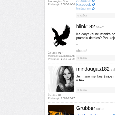
ArtStation
Leamington Spa
Facebook
Prisijungė:
2005-01-04
Instagram
0
Taškai
blink182
sako:
Ka daryt kai neuztenka po
prarasiu detales? Pvz kojos
--
cheers!
Žinutės:
917
Miestas:
Bournemouth
0
Taškai
Prisijungė:
2011-04-09
mindaugas182
sa
Jei mano menkos žinios ne
ir tiek.
0
Taškai
Žinutės:
84
Prisijungė:
2007-07-27
Grubber
sako: