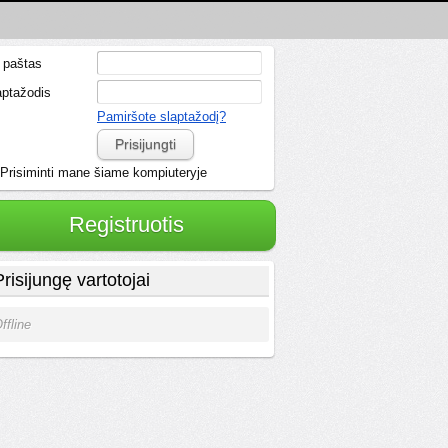
. paštas
aptažodis
Pamiršote slaptažodį?
Prisijungti
Prisiminti mane šiame kompiuteryje
Registruotis
Prisijungę vartotojai
ffline