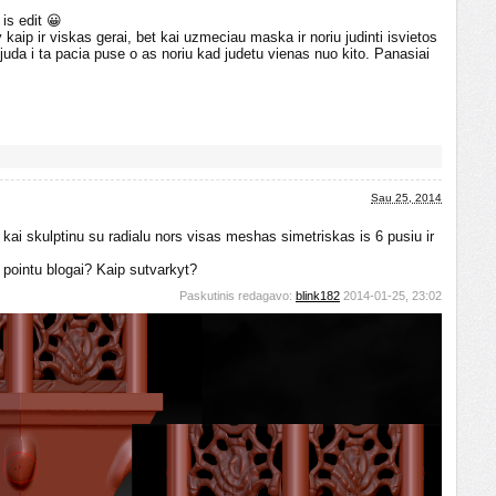
is edit 😀
 kaip ir viskas gerai, bet kai uzmeciau maska ir noriu judinti isvietos
i juda i ta pacia puse o as noriu kad judetu vienas nuo kito. Panasiai
Sau 25, 2014
ai skulptinu su radialu nors visas meshas simetriskas is 6 pusiu ir
 pointu blogai? Kaip sutvarkyt?
Paskutinis redagavo:
blink182
2014-01-25, 23:02