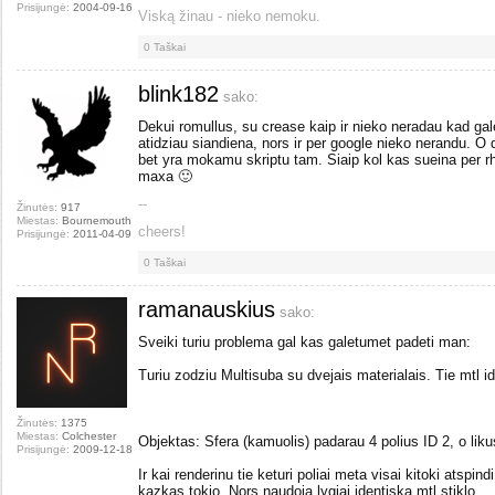
Prisijungė:
2004-09-16
Viską žinau - nieko nemoku.
0
Taškai
blink182
sako:
Dekui romullus, su crease kaip ir nieko neradau kad gale
atidziau siandiena, nors ir per google nieko nerandu. O d
bet yra mokamu skriptu tam. Siaip kol kas sueina per rhino
maxa 🙂
--
Žinutės:
917
Miestas:
Bournemouth
cheers!
Prisijungė:
2011-04-09
0
Taškai
ramanauskius
sako:
Sveiki turiu problema gal kas galetumet padeti man:
Turiu zodziu Multisuba su dvejais materialais. Tie mtl id
Žinutės:
1375
Miestas:
Colchester
Objektas: Sfera (kamuolis) padarau 4 polius ID 2, o liku
Prisijungė:
2009-12-18
Ir kai renderinu tie keturi poliai meta visai kitoki atspindi
kazkas tokio. Nors naudoja lygiai identiska mtl stiklo.