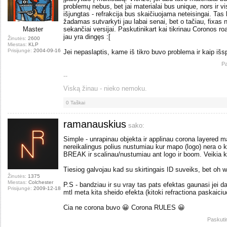
problemų nebus, bet jai materialai bus unique, nors ir vis
išjungtas - refrakcija bus skaičiuojama neteisingai. Tas
žadamas sutvarkyti jau labai senai, bet o tačiau, fixas nėr
Master
sekančiai versijai. Paskutinikart kai tikrinau Coronos ro
jau yra dingęs :[
Žinutės:
2600
Miestas:
KLP
Prisijungė:
2004-09-16
Jei nepaslaptis, kame iš tikro buvo problema ir kaip išs
Pa
--
Viską žinau - nieko nemoku.
0
Taškai
ramanauskius
sako:
Simple - unrapinau objekta ir applinau corona layered ma
nereikalingus polius nustumiau kur mapo (logo) nera o ku
BREAK ir scalinau/nustumiau ant logo ir boom. Veikia k
Tiesiog galvojau kad su skirtingais ID suveiks, bet oh w
Žinutės:
1375
Miestas:
Colchester
P.S - bandziau ir su vray tas pats efektas gaunasi jei dar
Prisijungė:
2009-12-18
mtl meta kita sheido efekta (kitoki refractiona paskaiciu
Cia ne corona buvo 😀 Corona RULES 😀
Paskuti