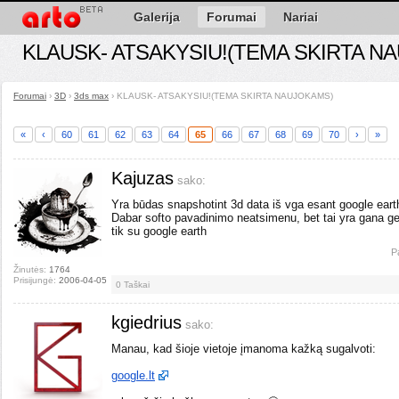
Galerija
Forumai
Nariai
KLAUSK- ATSAKYSIU!(TEMA SKIRTA N
Forumai
›
3D
›
3ds max
›
KLAUSK- ATSAKYSIU!(TEMA SKIRTA NAUJOKAMS)
«
‹
60
61
62
63
64
65
66
67
68
69
70
›
»
Kajuzas
sako:
Yra būdas snapshotint 3d data iš vga esant google eart
Dabar softo pavadinimo neatsimenu, bet tai yra gana g
tik su google earth
P
Žinutės:
1764
Prisijungė:
2006-04-05
0
Taškai
kgiedrius
sako:
Manau, kad šioje vietoje įmanoma kažką sugalvoti:
google.lt