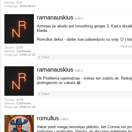
Miestas:
KLP
Prisijungė:
2004-09-16
ramanauskius
sako:
Arminas jie abudu ant smoothing groups 3. Kad ir disabl
klaida.
Romullus dekui - darbe sian pabandysiu su vray 🙂 ) bis
Paskuti
Žinutės:
1375
Miestas:
Colchester
Prisijungė:
2009-12-18
0
Taškai
ramanauskius
sako:
Ok Problema isprendziau - viskas ten zodziu ok. Reikej
protingesnis uz vakara 😀
0
Taškai
Žinutės:
1375
Miestas:
Colchester
Prisijungė:
2009-12-18
romullus
sako:
Vakar prieš miegą nenorėjau plėtotis, bet Corona turi pr
įpaišytais į multisabą. Vienžo, jei abu tavo materialai bus