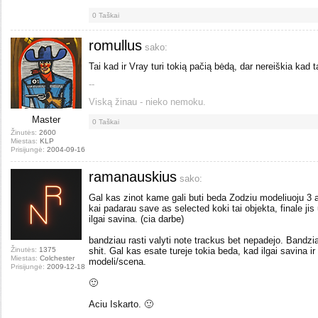
0
Taškai
romullus
sako:
Tai kad ir Vray turi tokią pačią bėdą, dar nereiškia kad tai
--
Viską žinau - nieko nemoku.
Master
0
Taškai
Žinutės:
2600
Miestas:
KLP
Prisijungė:
2004-09-16
ramanauskius
sako:
Gal kas zinot kame gali buti beda Zodziu modeliuoju 3 a
kai padarau save as selected koki tai objekta, finale jis 
ilgai savina. (cia darbe)
bandziau rasti valyti note trackus bet nepadejo. Bandzi
Žinutės:
1375
shit. Gal kas esate tureje tokia beda, kad ilgai savina
Miestas:
Colchester
modeli/scena.
Prisijungė:
2009-12-18
🙂
Aciu Iskarto. 🙂