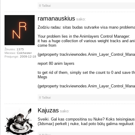
0
Taškai
ramanauskius
sako:
Zodziu radau: sitas budas sutvarke visa mano problema
Your problem lies in the Animlayers Control Manager:
it has a huge collection of various weight tracks and a
come from
Žinutės:
1375
Miestas:
Colchester
(getproperty trackviewnodes.Anim_Layer_Control_Manage
Prisijungė:
2009-12-18
report 80 anim layers
to get rid of them, simply set the count to 0 and save the
Megs
(getproperty trackviewnodes.Anim_Layer_Control_Manag
0
Taškai
Kajuzas
sako:
Sveiki. Gal kas compositina su Nuke? Koks teisingiausia
(3dsmax) perkelt į nuke, kad poto būtų galima reguliuot