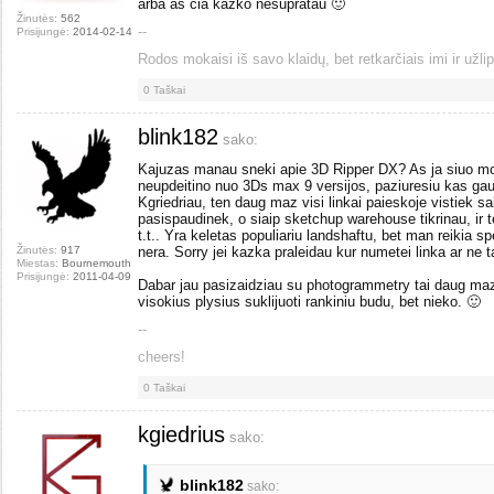
arba aš čia kažko nesupratau 🙂
Žinutės:
562
--
Prisijungė:
2014-02-14
Rodos mokaisi iš savo klaidų, bet retkarčiais imi ir užlip
0
Taškai
blink182
sako:
Kajuzas manau sneki apie 3D Ripper DX? As ja siuo mo
neupdeitino nuo 3Ds max 9 versijos, paziuresiu kas gau
Kgriedriau, ten daug maz visi linkai paieskoje vistiek s
pasispaudinek, o siaip sketchup warehouse tikrinau, ir t
t.t.. Yra keletas populiariu landshaftu, bet man reikia sp
Žinutės:
917
nera. Sorry jei kazka praleidau kur numetei linka ar ne t
Miestas:
Bournemouth
Prisijungė:
2011-04-09
Dabar jau pasizaidziau su photogrammetry tai daug maz t
visokius plysius suklijuoti rankiniu budu, bet nieko. 🙂
--
cheers!
0
Taškai
kgiedrius
sako:
blink182
sako: