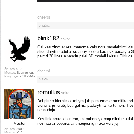
--
cheers!
0
Taškai
blink182
sako:
Gal kas zinot ar yra imanoma kaip nors paselektinti vi
slice daryti modeliui su array toolsu kad pvz padarytu 3
paimti 30 lines einanciu palei 3D modeli i virsu. Tikiuos
--
Žinutės:
917
cheers!
Miestas:
Bournemouth
Prisijungė:
2011-04-09
0
Taškai
romullus
sako:
Dėl pirmo klausimo, tai yra juk pora crease modifikatoriu
vienu iš ju turėtų būti galima padaryti tai ko tu nori. T
nenaudoju.
Kas link antro klausimo, tai pabandyk paguglinti multisli
Master
nežinau ar beveiks ant naujesnių maxo versijų.
Žinutės:
2600
--
Miestas:
KLP