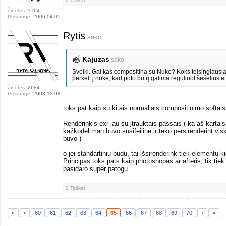
0
Taškai
Žinutės:
1764
Prisijungė:
2006-04-05
Rytis
sako:
Kajuzas
sako:
Sveiki. Gal kas compositina su Nuke? Koks teisingiausia
perkelt į nuke, kad poto būtų galima reguliuot šešėlius e
Žinutės:
2684
Prisijungė:
2008-12-08
toks pat kaip su kitais normaliais compositinimo softais
Renderinkis exr jau su įtrauktais passais ( ką aš kartais 
kažkodėl man buvo susifeiline ir teko persirenderint viską
buvo )
o jei standartiniu budu, tai išsirenderink tiek elementų ki
Principas toks pats kaip photoshopas ar afteris, tik tiek
pasidaro super patogu
0
Taškai
«
‹
60
61
62
63
64
65
66
67
68
69
70
›
»