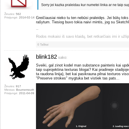
Sorry jei kazka praleidau kur numetei linka ar ne taip su
Žinutės:
562
Greičiausiai nieko tu ten nebūsi praleidęs. Jei būtų tok
Prisijungė:
2014-02-14
rašytum. Tiesiog buvo tokia naivi mintis, jog su Sketc
--
Rodos mokaisi iš savo klaidų, bet retkarčiais imi ir užlip
0
Taškai
blink182
sako:
Sveiki, gal zinot kodel man substance painteris kai up
taip suprojektina texturas blogai? Kai pradineje stadijoje
ta raudona linija), bet kai pasikrauna pilnai texturos vi
"Preserve strokes" mygtuka bet vistiek tas pats...
Žinutės:
917
Miestas:
Bournemouth
Prisijungė:
2011-04-09