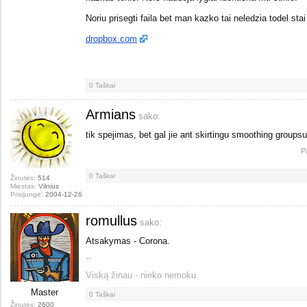
Noriu prisegti faila bet man kazko tai neledzia todel
dropbox.com
0
Taškai
Armians
sako:
tik spejimas, bet gal jie ant skirtingu smoothing groupsu
P
0
Taškai
Žinutės:
514
Miestas:
Vilnius
Prisijungė:
2004-12-26
romullus
sako:
Atsakymas - Corona.
--
Viską žinau - nieko nemoku.
Master
0
Taškai
Žinutės:
2600