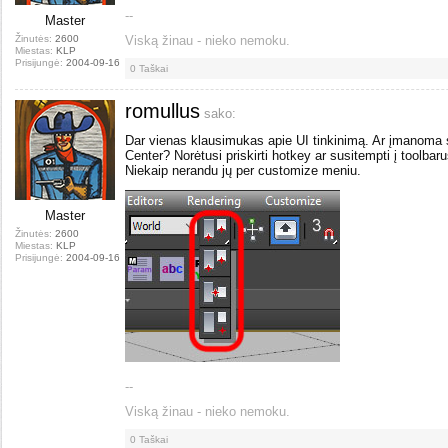
--
Master
Žinutės:
2600
Viską žinau - nieko nemoku.
Miestas:
KLP
Prisijungė:
2004-09-16
0
Taškai
romullus
sako:
Dar vienas klausimukas apie UI tinkinimą. Ar įmanoma 
Center? Norėtusi priskirti hotkey ar susitempti į toolbar
Niekaip nerandu jų per customize meniu.
Master
Žinutės:
2600
Miestas:
KLP
Prisijungė:
2004-09-16
--
Viską žinau - nieko nemoku.
0
Taškai