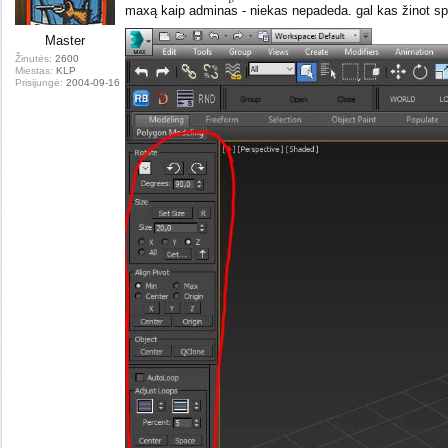
maxą kaip adminas - niekas nepadeda. gal kas žinot s
Master
Žinutės:
2600
Miestas:
KLP
Prisijungė:
2004-09-16