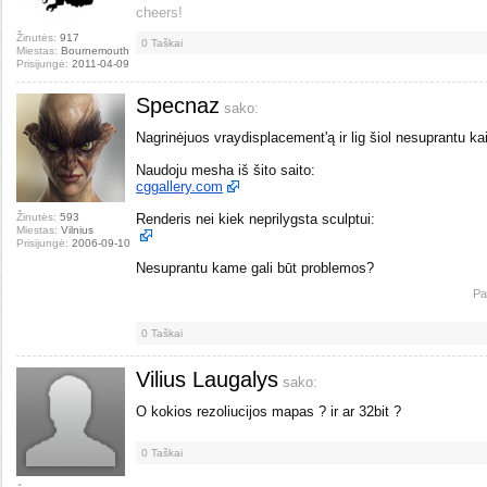
cheers!
Žinutės:
917
0
Taškai
Miestas:
Bournemouth
Prisijungė:
2011-04-09
Specnaz
sako:
Nagrinėjuos vraydisplacement'ą ir lig šiol nesuprantu kaip
Naudoju mesha iš šito saito:
cggallery.com
Žinutės:
593
Renderis nei kiek neprilygsta sculptui:
Miestas:
Vilnius
Prisijungė:
2006-09-10
Nesuprantu kame gali būt problemos?
Pa
0
Taškai
Vilius Laugalys
sako:
O kokios rezoliucijos mapas ? ir ar 32bit ?
0
Taškai