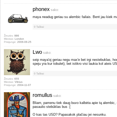
phonex
sako:
maya neadug geriau su alembic failais. Bent jau kiek man
0
Taškai
Žinutės:
986
Miestas:
London
Prisijungė:
2006-06-25
Lwo
sako:
seip maya'oj geriau negu max'e bet irgi nestebuklas, houd
speju yra kur tobulet), bet istikro visi laukia kol ateis U
0
Taškai
Žinutės:
655
Miestas:
Vilnius
Prisijungė:
2004-11-07
romullus
sako:
Bliam, pamenu tiek daug buvo kalbėta apie tą alembic, 
pasaulio stebūklas bus :[
O kas tas USD? Papasakok plačiau jei nesunku.