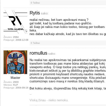
0
Taškai
Rytis
sako:
realiai nežinau, bet kam apsikrauni maxą ?
gal todėl, kad tą toolbarą padarai nuo grafičio.
aš šiaip jei raikia man kokio toolso, tiesiog per toolbars 
lieka.
nes dabar kažkaip atrodo, kad jis tavo ten iškeltas su gr
Žinutės:
2684
Prisijungė:
2008-12-08
0
Taškai
romullus
sako:
Nu realiai tas apsikrovimas tai pakankamai subjektyvus
transform toolboxas pas mane būna atidarytas gal kokį 80
viewporto erdvę. O loop toolse yra neblogų įrankių, kuri
kiekvienakart ieškoti jų per tą dibilišką graphite interfe
priskirti ir prisiminti keyboard shortcutą naudos nedavė
Master
shortcutas išsisaugotu mano smegeninėje. Kita priežasti
customizinęs savo maxą ir norėtus šitą klaidą ištaisyti.
Žinutės:
2600
Miestas:
KLP
Prisijungė:
2004-09-16
Bet kokiu atveju, išsprendžiau šitą reikalą kiek kitaip, 
--
Viską žinau - nieko nemoku.