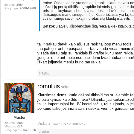
erdvę. O loop toolse yra neblogų įrankių, kurių beveik n
Žinutės:
2684
ieškoti jų per tą dibilišką graphite interfeisą, atima per da
Prisijungė:
2008-12-08
prisiminti keyboard shortcutą naudos nedavė, nes nenaud
išsisaugotu mano smegeninėje. Kita priežastis yra ta, ka
customizinęs savo maxą ir norėtus šitą klaidą ištaisyti.
Bet kokiu atveju, išsprendžiau šitą reikalą kiek kitaip, t
tai ir sakau daryk kaip aš. susirask tą loop menu tools. 
tau patogu, ant jo paspausi, ir tau visada visas meniu iš
visada darau taip su įrankiais iš grafite kurių man reiki
įjungto. o tie ant toolbarso papildomi kvadratukai nemai
iškart įsijungia meniu kurio tau reikia
0
Taškai
romullus
sako:
Klausimas tiems, kurie dažnai dirba/dirbo su alembic fa
jo palaikymas kaip 3ds maxe? Bliamba jau keiksmažodž
tai jis importuojasi be UV koordinačių, tai su jomis, o je
po kurio laiko jos ima sau ir nušoka, vien tik garsiau n
--
Master
Žinutės:
2600
Viską žinau - nieko nemoku.
Miestas:
KLP
Prisijungė:
2004-09-16
0
Taškai