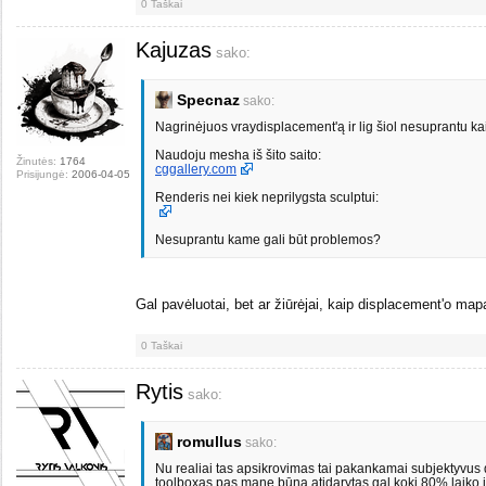
0
Taškai
Kajuzas
sako:
Specnaz
sako:
Nagrinėjuos vraydisplacement'ą ir lig šiol nesuprantu kaip
Naudoju mesha iš šito saito:
Žinutės:
1764
cggallery.com
Prisijungė:
2006-04-05
Renderis nei kiek neprilygsta sculptui:
Nesuprantu kame gali būt problemos?
Gal pavėluotai, bet ar žiūrėjai, kaip displacement'o ma
0
Taškai
Rytis
sako:
romullus
sako:
Nu realiai tas apsikrovimas tai pakankamai subjektyvus d
toolboxas pas mane būna atidarytas gal kokį 80% laiko ir 