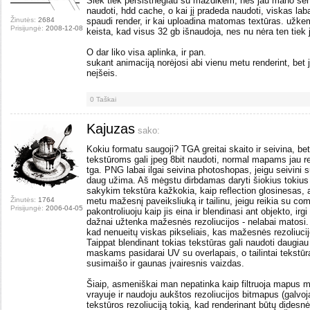
Šiek tiek persistnegiau su mazdikėm, nes jau mano sen
naudoti, hdd cache, o kai jį pradeda naudoti, viskas laba
Žinutės:
2684
spaudi render, ir kai uploadina matomas textūras. užk
Prisijungė:
2008-12-08
keista, kad visus 32 gb išnaudoja, nes nu nėra ten tiek 
O dar liko visa aplinka, ir pan.
sukant animaciją norėjosi abi vienu metu renderint, bet j
neįšeis.
0
Taškai
Kajuzas
sako:
Kokiu formatu saugoji? TGA greitai skaito ir seivina, b
tekstūroms gali jpeg 8bit naudoti, normal mapams jau re
tga. PNG labai ilgai seivina photoshopas, jeigu seivini s
daug užima. Aš mėgstu dirbdamas daryti šiokius tokius a
sakykim tekstūra kažkokia, kaip reflection glosinesas, a
Žinutės:
1764
metu mažesnį paveiksliuką ir tailinu, jeigu reikia su c
Prisijungė:
2006-04-05
pakontroliuoju kaip jis eina ir blendinasi ant objekto, 
dažnai užtenka mažesnės rezoliucijos - nelabai matosi. 
kad nenueitų viskas pikseliais, kas mažesnės rezoliucij
Taippat blendinant tokias tekstūras gali naudoti daugi
maskams pasidarai UV su overlapais, o tailintai tekstū
susimaišo ir gaunas įvairesnis vaizdas.
Šiaip, asmeniškai man nepatinka kaip filtruoja mapus m
vrayuje ir naudoju aukštos rezoliucijos bitmapus (galvoj
tekstūros rezoliuciją tokią, kad renderinant būtų didesnė