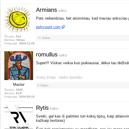
Armians
sako:
Pats nebandziau, bet atsiminiau, kad maciau anksciau p
polycount.com
Žinutės:
514
+1
Taškai
Miestas:
Vilnius
Prisijungė:
2004-12-26
romullus
sako:
Super!!! Viskas veikia kuo puikiausiai, dėkui tau didžiuli
--
Viską žinau - nieko nemoku.
Master
0
Taškai
Žinutės:
2600
Miestas:
KLP
Prisijungė:
2004-09-16
Rytis
sako:
Sveiki, gal kas iš patirties turi kokių tipsų, kaip atlaisvi
kažkaip textūras)