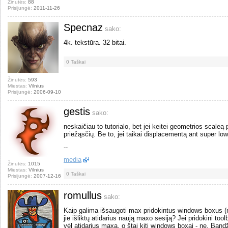
Žinutės:
88
Prisijungė:
2011-11-26
Specnaz
sako:
4k. tekstūra. 32 bitai.
0
Taškai
Žinutės:
593
Miestas:
Vilnius
Prisijungė:
2006-09-10
gestis
sako:
neskaičiau to tutorialo, bet jei keitei geometrios scaleą 
priežąsčių. Be to, jei taikai displacementą ant super low p
--
media
Žinutės:
1015
Miestas:
Vilnius
0
Taškai
Prisijungė:
2007-12-16
romullus
sako:
Kaip galima išsaugoti max pridokintus windows boxus (ne
jie išliktų atidarius naują maxo sesiją? Jei pridokini toolb
vėl atidarius maxą, o štai kiti windows boxai - ne. Band