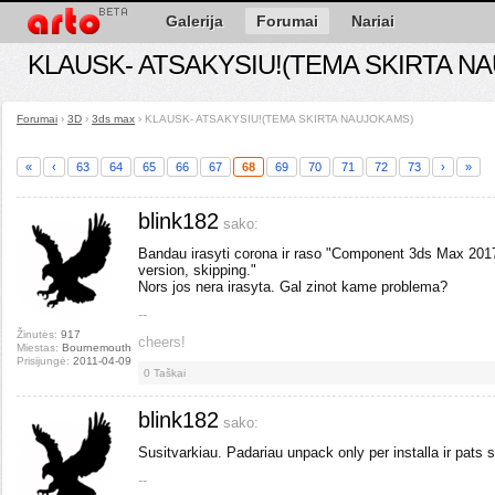
Galerija
Forumai
Nariai
KLAUSK- ATSAKYSIU!(TEMA SKIRTA N
Forumai
›
3D
›
3ds max
›
KLAUSK- ATSAKYSIU!(TEMA SKIRTA NAUJOKAMS)
«
‹
63
64
65
66
67
68
69
70
71
72
73
›
»
blink182
sako:
Bandau irasyti corona ir raso "Component 3ds Max 2017 P
version, skipping."
Nors jos nera irasyta. Gal zinot kame problema?
--
Žinutės:
917
cheers!
Miestas:
Bournemouth
Prisijungė:
2011-04-09
0
Taškai
blink182
sako:
Susitvarkiau. Padariau unpack only per installa ir pats su
--