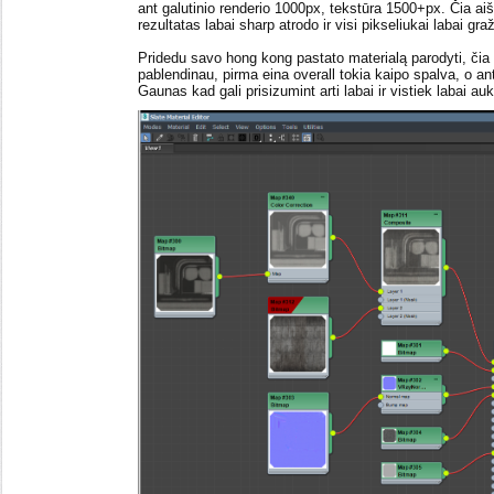
ant galutinio renderio 1000px, tekstūra 1500+px. Čia ai
rezultatas labai sharp atrodo ir visi pikseliukai labai gra
Pridedu savo hong kong pastato materialą parodyti, čia
pablendinau, pirma eina overall tokia kaipo spalva, o ant
Gaunas kad gali prisizumint arti labai ir vistiek labai a