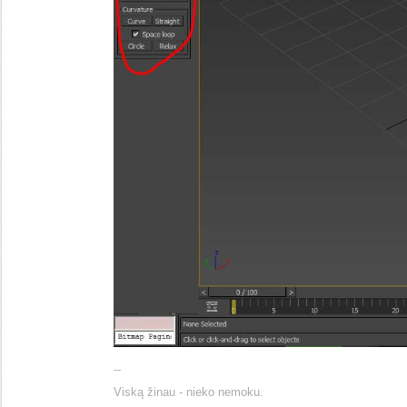
--
Viską žinau - nieko nemoku.